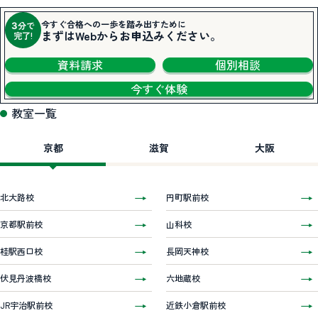
今すぐ合格への一歩を踏み出すために
分で
3
まずはWebからお申込みください。
完了!
資料請求
個別相談
今すぐ体験
教室一覧
京都
滋賀
大阪
北大路校
円町駅前校
京都駅前校
山科校
桂駅西口校
長岡天神校
伏見丹波橋校
六地蔵校
JR宇治駅前校
近鉄小倉駅前校