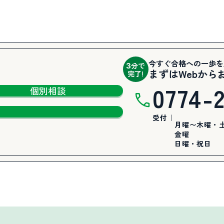
今すぐ合格への一歩を
分で
3
まずはWebから
完了!
0774-
個別相談
受付｜
月曜〜木曜・
金曜
日曜・祝日