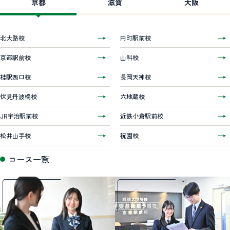
京都
滋賀
大阪
北大路校
円町駅前校
京都駅前校
山科校
桂駅西口校
長岡天神校
伏見丹波橋校
六地蔵校
JR宇治駅前校
近鉄小倉駅前校
松井山手校
祝園校
コース一覧