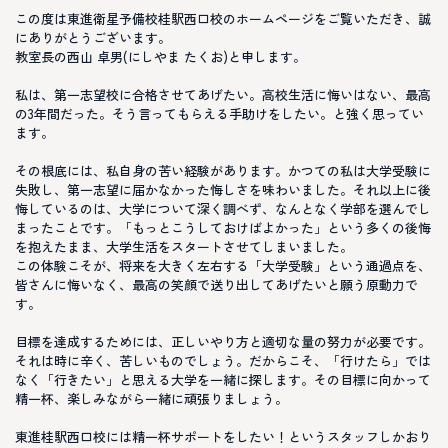
この度は東進衛星予備校桂駅西口校のホームページをご覧いただき、誠
にありがとうございます。
教室長の西山 卓男(にしやま たくお)と申します。
私は、第一志望校に合格させてあげたい。高校生活に悔いはない、最高
の3年間だった。そう言ってもらえる手助けをしたい。と強く思ってい
ます。
その根底には、私自身の苦い経験があります。かつての私は大学受験に
失敗し、第一志望に届かなかった悔しさを味わいました。それ以上に後
悔しているのは、大学について深く調べず、なんとなく学部を選んでし
まったことです。「もっとこうしておけばよかった」という多くの後悔
を抱えたまま、大学生活をスタートさせてしまいました。
この体験こそが、将来を大きく左右する「大学受験」という通過点を、
皆さんに悔いなく、最高の笑顔で送り出してあげたいと願う原動力で
す。
目標を達成するためには、正しいやり方と適切な量の努力が必要です。
それは時に辛く、苦しいものでしょう。だからこそ、「行けたら」では
なく「行きたい」と思える大学を一緒に探します。その目標に向かって
精一杯、楽しみながら一緒に頑張りましょう。
東進桂駅西口校には精一杯サポートをしたい！というスタッフしかおり