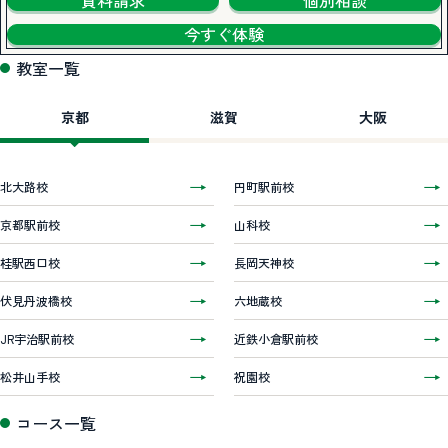
今すぐ体験
教室一覧
京都
滋賀
大阪
北大路校
円町駅前校
京都駅前校
山科校
桂駅西口校
長岡天神校
伏見丹波橋校
六地蔵校
JR宇治駅前校
近鉄小倉駅前校
松井山手校
祝園校
コース一覧