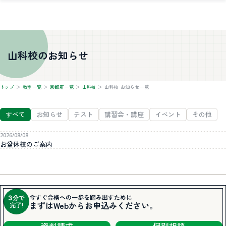
山科校のお知らせ
トップ
＞
教室一覧
＞
京都府一覧
＞
山科校
＞
山科校 お知らせ一覧
すべて
お知らせ
テスト
講習会・講座
イベント
その他
2026/08/08
お盆休校のご案内
今すぐ合格への一歩を踏み出すために
分で
3
まずはWebからお申込みください。
完了!
資料請求
個別相談