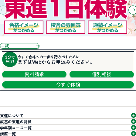
一覧
今すぐ合格への一歩を踏み出すために
分で
3
まずはWebからお申込みください。
完了!
資料請求
個別相談
今すぐ体験
東進について
成基の東進の特徴
学年別コース一覧
講座一覧