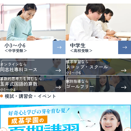
小3〜小6
中学生
＜中学受験＞
＜高校受験＞
探求学習なら
オンラインなら
スコップ・スクール
同志社専科コース
小3〜小6
算数的思考力を育むなら
個別指導なら
玉井式国語的算数
ゴールフリー
小1〜小4
模試・講習会・イベント