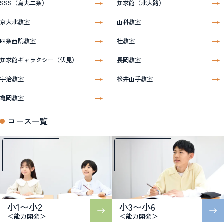
SSS（烏丸二条）
知求館（北大路）
京大北教室
山科教室
四条西院教室
桂教室
知求館ギャラクシー（伏見）
長岡教室
宇治教室
松井山手教室
亀岡教室
コース一覧
小1〜小2
小3〜小6
＜能力開発＞
＜能力開発＞