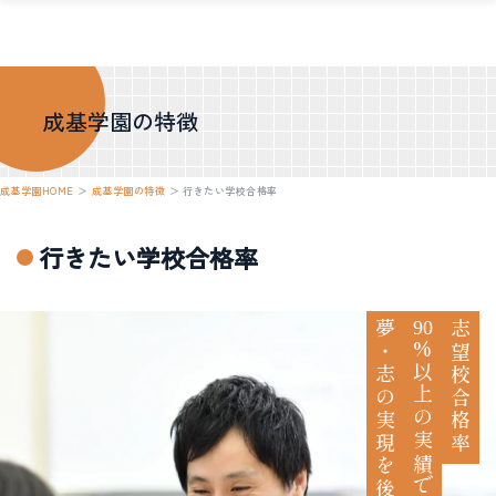
成基学園の特徴
成基学園HOME
＞
成基学園の特徴
＞
行きたい学校合格率
行きたい学校合格率
夢・志の実現を後押し。
90
志望校合格率
%以上の実績で