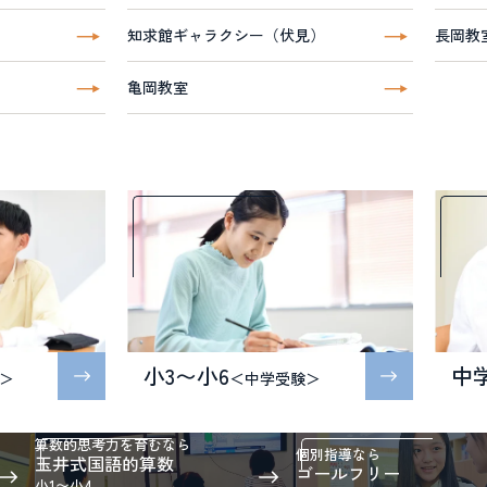
知求館ギャラクシー（伏見）
長岡教
亀岡教室
小3〜小6
中
＞
＜中学受験＞
算数的思考力を育むなら
個別指導なら
玉井式国語的算数
ゴールフリー
小1〜小4