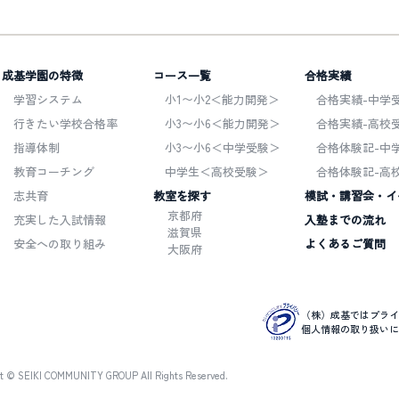
成基学園の特徴
コース一覧
合格実績
学習システム
小1〜小2＜能力開発＞
合格実績-中学受
行きたい学校合格率
小3〜小6＜能力開発＞
合格実績-高校受
指導体制
小3〜小6＜中学受験＞
合格体験記-中
教育コーチング
中学生＜高校受験＞
合格体験記-高
志共育
教室を探す
模試・講習会・イ
京都府
充実した入試情報
入塾までの流れ
滋賀県
安全への取り組み
よくあるご質問
大阪府
（株）成基ではプライ
個人情報の取り扱いに
ht © SEIKI COMMUNITY GROUP All Rights Reserved.