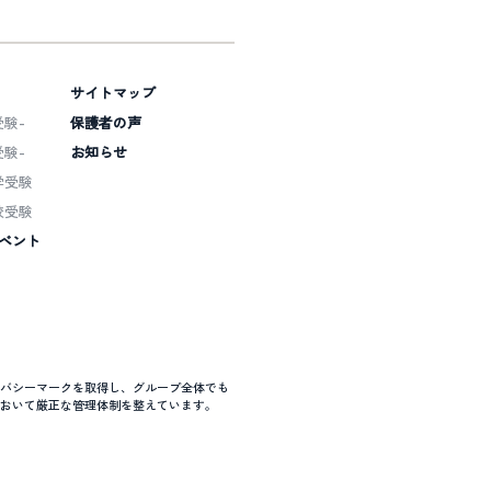
サイトマップ
験-
保護者の声
験-
お知らせ
学受験
校受験
ベント
バシーマークを取得し、グループ全体でも
おいて厳正な管理体制を整えています。