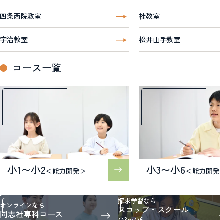
四条西院教室
桂教室
宇治教室
松井山手教室
コース一覧
小1〜小2
小3〜小6
＜能力開発＞
＜能力開発
探求学習なら
オンラインなら
スコップ・スクール
同志社専科コース
小3〜小6