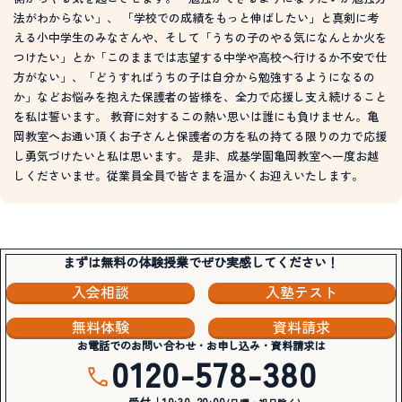
法がわからない」、 「学校での成績をもっと伸ばしたい」と真剣に考
える小中学生のみなさんや、そして「うちの子のやる気になんとか火を
つけたい」とか「このままでは志望する中学や高校へ行けるか不安で仕
方がない」、「どうすればうちの子は自分から勉強するようになるの
か」などお悩みを抱えた保護者の皆様を、全力で応援し支え続けること
を私は誓います。 教育に対するこの熱い思いは誰にも負けません。亀
岡教室へお通い頂くお子さんと保護者の方を私の持てる限りの力で応援
し勇気づけたいと私は思います。 是非、成基学園亀岡教室へ一度お越
しくださいませ。従業員全員で皆さまを温かくお迎えいたします。
まずは無料の体験授業でぜひ実感してください！
入会相談
入塾テスト
無料体験
資料請求
お電話でのお問い合わせ・お申し込み・資料請求は
0120-578-380
受付｜10:30-20:00