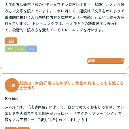
大半の方は通常『頭の中で一文字ずつ音声化する（＝黙読）』という読
み方で文章を読んでいます。これに対して、速読は『文章をかたまりで
瞬間的に視野に入れ同時に内容を理解する（＝視読）』という読み方を
行っています。 トレーニングでは、一人ひとりの読書速度に合わせ
て、段階的に読み方を変えていくトレーニングを行います。
速読
小1
小2
小3
詳細
創造力・知的好奇心を伸ばし、勉強のおもしろさを感じる
目標
土台作り
S-kids
S-kidsには、「成功体験」によって、自分で考えるおもしろさや、学ぶ
楽しさを実感できる仕組みがいっぱい！ 「アクティブラーニング」で
頭をフル回転させ、”能力”UPをめざしましょう！