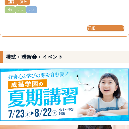
国語
算数
小1
小2
小3
詳細
模試・講習会・イベント