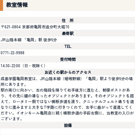
教室情報
住 所
〒621-0804 京都府亀岡市追分町大堀70
最寄駅
JR山陰本線 「亀岡」駅 徒歩5分
TEL
0771-22-9988
受付時間
14:30-22:00（日・祝除く）
お近くの駅からのアクセス
成基学園亀岡教室は、JR山陰本線（嵯峨野線）「亀岡」駅より徒歩5分の場
所にあります。
駅の南口に向かい、左の階段を降りて右手後方に進むと、郵便ポストがあ
り、その先に鐘の連なったオブジェクトがあります。そのオブジェクトを超
えて、ロータリー側ではない横断歩道を渡り、クニッテルフェルト通りを道
なりに進みますと大きなT字路に行きつくので、左手に曲がって直進してく
ださい。イオンモール亀岡店に続く横断歩道の手前左側に、当教室の入口が
ございます。
設備