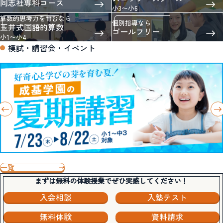
同志社専科コース
小3〜小6
算数的思考力を育むなら
個別指導なら
玉井式国語的算数
ゴールフリー
小1〜小4
模試・講習会・イベント
一覧
まずは無料の体験授業でぜひ実感してください！
入会相談
入塾テスト
無料体験
資料請求