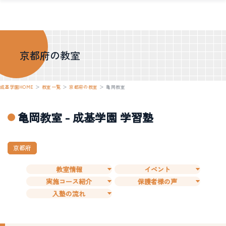
京都府の教室
成基学園HOME
＞
教室一覧
＞
京都府の教室
＞
亀岡教室
亀岡教室 - 成基学園 学習塾
京都府
教室情報
イベント
実施コース紹介
保護者様の声
入塾の流れ