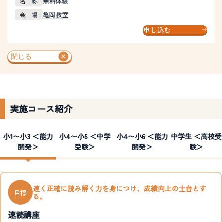
無料体験
名 称
亀岡教室
会 場
申し込む
実施コース紹介
小1〜小3 ＜能力
小4〜小6 ＜中学
小4〜小6 ＜能力
中学生 ＜高校受
開発＞
受験＞
開発＞
験＞
速く正確に読み解く力を身につけ、成績向上の土台とす
目標
る。
速読講座