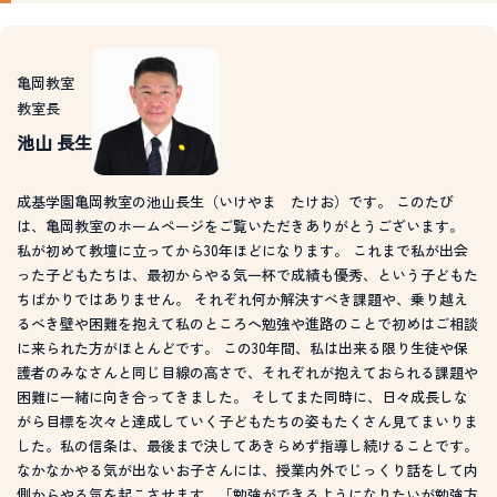
亀岡教室
教室長
池山 長生
成基学園亀岡教室の池山長生（いけやま たけお）です。 このたび
は、亀岡教室のホームページをご覧いただきありがとうございます。
私が初めて教壇に立ってから30年ほどになります。 これまで私が出会
った子どもたちは、最初からやる気一杯で成績も優秀、という子どもた
ちばかりではありません。 それぞれ何か解決すべき課題や、乗り越え
るべき壁や困難を抱えて私のところへ勉強や進路のことで初めはご相談
に来られた方がほとんどです。 この30年間、私は出来る限り生徒や保
護者のみなさんと同じ目線の高さで、それぞれが抱えておられる課題や
困難に一緒に向き合ってきました。 そしてまた同時に、日々成長しな
がら目標を次々と達成していく子どもたちの姿もたくさん見てまいりま
した。私の信条は、最後まで決してあきらめず指導し続けることです。
なかなかやる気が出ないお子さんには、授業内外でじっくり話をして内
側からやる気を起こさせます。「勉強ができるようになりたいが勉強方