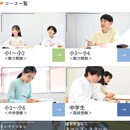
コース一覧
小1〜小2
小3〜小6
＜能力開発＞
＜能力開発＞
小3〜小6
中学生
＜中学受験＞
＜高校受験＞
探求学習なら
オンラインなら
スコップ・スクール