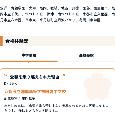
安詳、育親学園、大井、亀岡、嵯峨、城西、詳徳、園部、園部第二、亀
岡市立千代川、つつじヶ丘、保津、南つつじヶ丘、京都市立久世西、南
丹市立八木西、八木東、京丹波町立丹波ひかり、亀岡川東学園
合格体験記
中学受験
高校受験
受験を乗り越えられた理由
K・E
さん
京都府立園部高等学校附属中学校
所属教室：
亀岡教室
わたしの志は、 病気で誰も苦しまない世界を作るために医師になるこ
とです。 僕はもともと人を助ける…