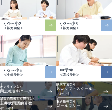
小1〜小2
小3〜小6
＜能力開発＞
＜能力開発＞
小3〜小6
中学生
＜中学受験＞
＜高校受験＞
探求学習なら
オンラインなら
スコップ・スクール
同志社専科コース
小3〜小6
算数的思考力を育むなら
個別指導なら
玉井式国語的算数
ゴールフリー
小1〜小4