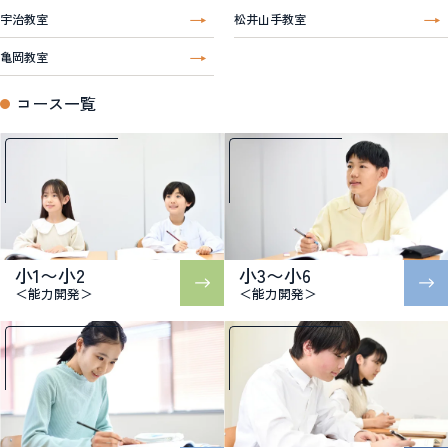
宇治教室
松井山手教室
亀岡教室
コース一覧
小1〜小2
小3〜小6
＜能力開発＞
＜能力開発＞