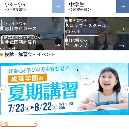
小3〜小6
中学生
＜中学受験＞
＜高校受験＞
探求学習なら
オンラインなら
スコップ・スクール
同志社専科コース
小3〜小6
算数的思考力を育むなら
個別指導なら
玉井式国語的算数
ゴールフリー
小1〜小4
模試・講習会・イベント
一覧