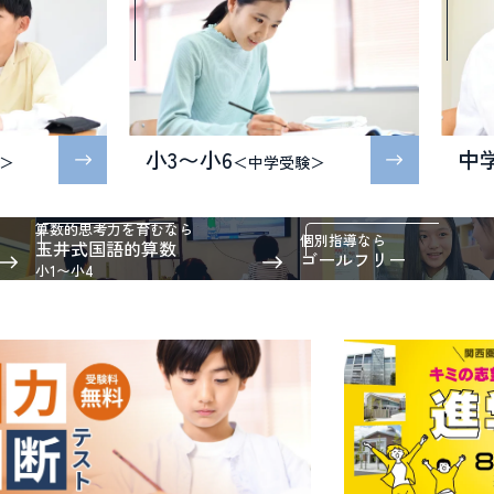
小3〜小6
中
＞
＜中学受験＞
算数的思考力を育むなら
個別指導なら
玉井式国語的算数
ゴールフリー
小1〜小4