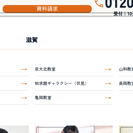
012
資料請求
受付｜10:3
滋賀
京大北教室
山科教
知求館ギャラクシー（伏見）
長岡教
亀岡教室