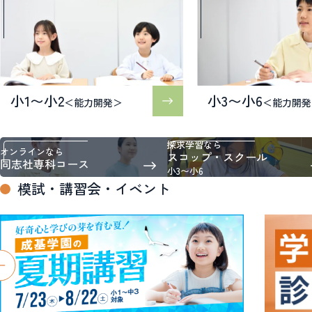
小1〜小2
小3〜小6
＜能力開発＞
＜能力開発
探求学習なら
オンラインなら
スコップ・スクール
同志社専科コース
小3〜小6
模試・講習会・イベント