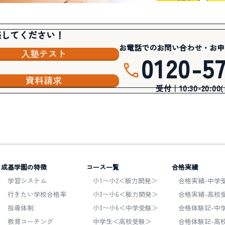
感してください！
お電話でのお問い合わせ・お申
入塾テスト
0120-5
資料請求
受付｜10:30-20:00
成基学園の特徴
コース一覧
合格実績
学習システム
小1〜小2＜能力開発＞
合格実績-中学受
行きたい学校合格率
小3〜小6＜能力開発＞
合格実績-高校受
指導体制
小3〜小6＜中学受験＞
合格体験記-中
教育コーチング
中学生＜高校受験＞
合格体験記-高