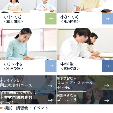
小1〜小2
小3〜小6
＜能力開発＞
＜能力開発＞
小3〜小6
中学生
＜中学受験＞
＜高校受験＞
探求学習なら
オンラインなら
スコップ・スクール
同志社専科コース
小3〜小6
算数的思考力を育むなら
個別指導なら
玉井式国語的算数
ゴールフリー
小1〜小4
模試・講習会・イベント