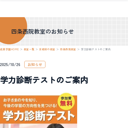
四条西院教室のお知らせ
成基学園HOME
＞
教室一覧
＞
京都府の教室
＞
四条西院教室
＞
学力診断テストのご案内
2025/10/26
お知らせ
学力診断テストのご案内