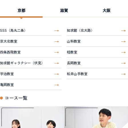
京都
滋賀
大阪
SSS（烏丸二条）
知求館（北大路）
京大北教室
山科教室
四条西院教室
桂教室
知求館ギャラクシー（伏見）
長岡教室
宇治教室
松井山手教室
亀岡教室
コース一覧