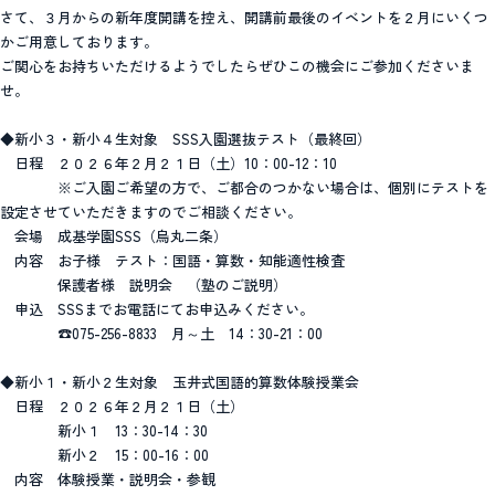
さて、３月からの新年度開講を控え、開講前最後のイベントを２月にいくつ
かご用意しております。
ご関心をお持ちいただけるようでしたらぜひこの機会にご参加くださいま
せ。
◆新小３・新小４生対象 SSS入園選抜テスト（最終回）
日程 ２０２６年２月２１日（土）10：00-12：10
※ご入園ご希望の方で、ご都合のつかない場合は、個別にテストを
設定させていただきますのでご相談ください。
会場 成基学園SSS（烏丸二条）
内容 お子様 テスト：国語・算数・知能適性検査
保護者様 説明会 （塾のご説明）
申込 SSSまでお電話にてお申込みください。
☎075-256-8833 月～土 14：30-21：00
◆新小１・新小２生対象 玉井式国語的算数体験授業会
日程 ２０２６年２月２１日（土）
新小１ 13：30-14：30
新小２ 15：00-16：00
内容 体験授業・説明会・参観