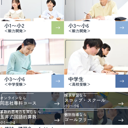
小1〜小2
小3〜小6
＜能力開発＞
＜能力開発＞
小3〜小6
中学生
＜中学受験＞
＜高校受験＞
探求学習なら
オンラインなら
スコップ・スクール
同志社専科コース
小3〜小6
算数的思考力を育むなら
個別指導なら
玉井式国語的算数
ゴールフリー
小1〜小4