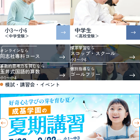
小3〜小6
中学生
＜中学受験＞
＜高校受験＞
探求学習なら
オンラインなら
スコップ・スクール
同志社専科コース
小3〜小6
算数的思考力を育むなら
個別指導なら
玉井式国語的算数
ゴールフリー
小1〜小4
模試・講習会・イベント