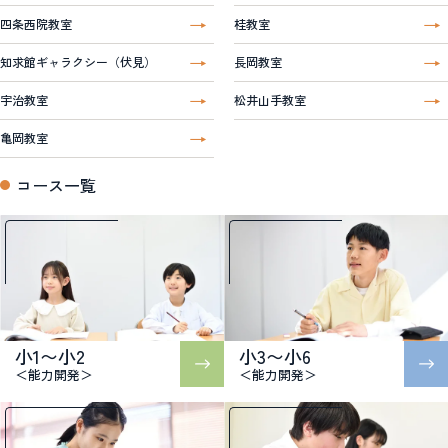
四条西院教室
桂教室
知求館ギャラクシー（伏見）
長岡教室
宇治教室
松井山手教室
亀岡教室
コース一覧
小1〜小2
小3〜小6
＜能力開発＞
＜能力開発＞