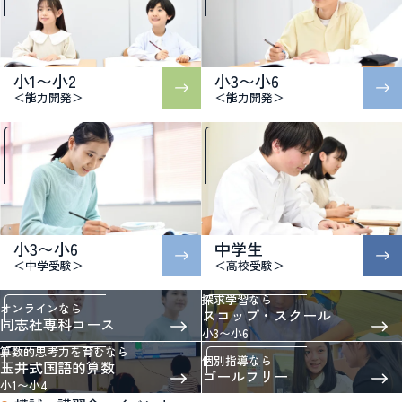
小1〜小2
小3〜小6
＜能力開発＞
＜能力開発＞
小3〜小6
中学生
＜中学受験＞
＜高校受験＞
探求学習なら
オンラインなら
スコップ・スクール
同志社専科コース
小3〜小6
算数的思考力を育むなら
個別指導なら
玉井式国語的算数
ゴールフリー
小1〜小4