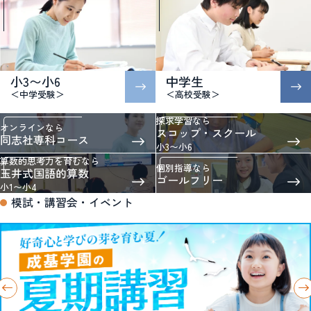
小3〜小6
中学生
＜中学受験＞
＜高校受験＞
探求学習なら
オンラインなら
スコップ・スクール
同志社専科コース
小3〜小6
算数的思考力を育むなら
個別指導なら
玉井式国語的算数
ゴールフリー
小1〜小4
模試・講習会・イベント