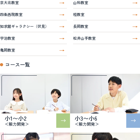
京大北教室
山科教室
四条西院教室
桂教室
知求館ギャラクシー（伏見）
長岡教室
宇治教室
松井山手教室
亀岡教室
コース一覧
小1〜小2
小3〜小6
＜能力開発＞
＜能力開発＞