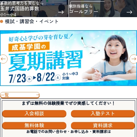
算数的思考力を育むなら
個別指導なら
玉井式国語的算数
ゴールフリー
小1〜小4
模試・講習会・イベント
一覧
まずは無料の体験授業でぜひ実感してください！
入会相談
入塾テスト
無料体験
資料請求
お電話でのお問い合わせ・お申し込み・資料請求は