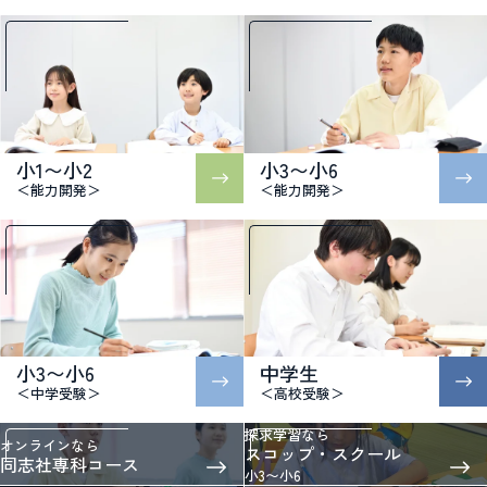
小1〜小2
小3〜小6
＜能力開発＞
＜能力開発＞
小3〜小6
中学生
＜中学受験＞
＜高校受験＞
探求学習なら
オンラインなら
スコップ・スクール
同志社専科コース
小3〜小6