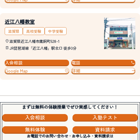
近江八幡教室
滋賀県
高校受験
中学受験
滋賀県近江八幡市鷹飼町528-1
JR琵琶湖線「近江八幡」駅北口 徒歩3分
入会相談
電話
Google Map
詳細
まずは無料の体験授業でぜひ実感してください！
入会相談
入塾テスト
無料体験
資料請求
お電話でのお問い合わせ・お申し込み・資料請求は