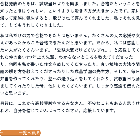
合格発表のときは、試験当日よりも緊張しました。合格だということを
知ったときはうれしい、というよりも驚きの方が大きかったです。家に
帰って家族に報告すると、飛びはねて喜んでくれました。私はそれを見
て、とてもうれしくなりました。
私は私だけの力で合格できたとは思いません。たくさんの人の応援や支
えがあったからこそ合格できたんだと思います。だから、私には感謝し
たい人がたくさんいます。「受験大変だけどがんばれ。」と応援してく
れた仲の良い1つ年上の先輩、わからないところを教えてくださった
り、何回も私が書いた作文を直してくださったり、良い勉強の方法や問
題の解き方を教えてくださったりした成基学園の先生方、そして、毎日
弁当を作ってくれたり、塾への送り迎えをしてくれたり、試験当日も励
ましてくれたりした母、他にもたくさんいます。しっかり感謝を伝えた
いと思います。
最後に、これから高校受験をするみなさん、不安なこともあると思うけ
れど、自分を信じてがんばってください。応援しています。
一覧へ戻る