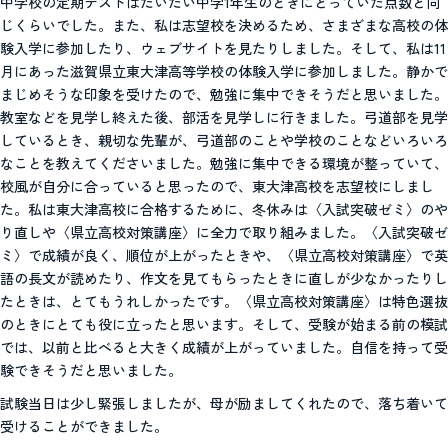
中学校の定期テストはだいたい中学1年生のときにとっていた点数と同
じくらいでした。また、私は志望校を決めるため、さまざまな高校の体
験入学に参加したり、ウェブサイトを見たりしました。そして、私は11
月にあった滋賀県立東大津高等学校の体験入学に参加しました。静かで
まじめそうな印象を受けたので、勉強に集中できそうだと思いました。
教室などを見学し終えた後、部活を見学しに行きました。弓道部を見学
しているとき、親切な先輩が、弓道部のことや学校のことなどいろいろ
なことを教えてくださいました。勉強に集中できる環境が整っていて、
校風が自分に合っていると思ったので、東大津高校を志望校にしまし
た。私は東大津高校に合格するために、冬休みは〈入試突破ゼミ〉のや
り直しや〈県立高校対策講座〉に全力で取り組みました。〈入試突破ゼ
ミ〉で成績が良く、順位が上がったときや、〈県立高校対策講座〉で英
語の長文が読めたり、作文を見てもらったときに直しが少なかったりし
たときは、とてもうれしかったです。〈県立高校対策講座〉は特色選抜
のときにとても役に立ったと思います。そして、受験が始まる前の模試
では、以前と比べると大きく成績が上がっていました。自信を持って受
験できそうだと思いました。
試験当日は少し緊張しましたが、母が励ましてくれたので、落ち着いて
受けることができました。