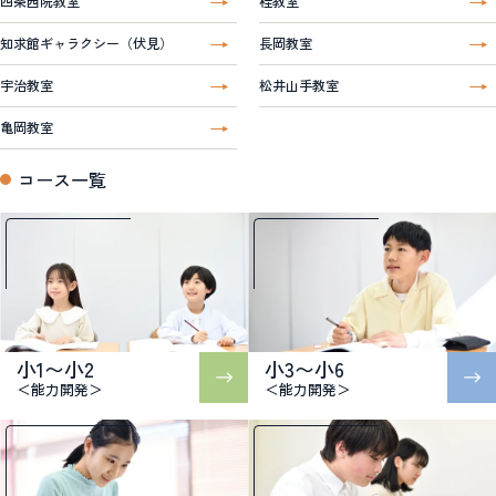
四条西院教室
桂教室
知求館ギャラクシー（伏見）
長岡教室
宇治教室
松井山手教室
亀岡教室
コース一覧
小1〜小2
小3〜小6
＜能力開発＞
＜能力開発＞