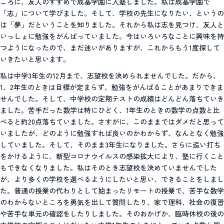
ころに、友人のすすめで成基学園に入塾しました。私は成基学園で
「志」について学びました。そして、学校の先生になりたい、というの
は「夢」だということを知りました。それから私は志を見つけ、友人と
いっしょに勉強をがんばっていました。今はいろいろなことに興味を持
つようになったので、まだ迷いがありますが、これからもう1度探して
いきたいと思います。
私は中学3年生の12月まで、志望校を決められませんでした。だから、
1、2年生のときは目標が定まらず、勉強をがんばることがあまりできま
せんでした。そして、中学校の定期テストの成績はどんどん落ちていき
ました。苦手だった数学は特にひどく、1年生のときの数学の点数と比
べると約20点落ちていました。さすがに、このままではダメだと思って
いましたが、どのように勉強すれば良いのかわからず、なんとなく勉強
していました。そして、そのまま3年生になりました。さらに追い打ち
をかけるように、新型コロナウイルスの感染拡大により、塾に行くこと
もできなくなりました。私はそのとき志望校を決めていませんでした
が、より多くの学校を選べるようにしたいと思い、できることをしまし
た。普通の授業の代わりとして始まったリモートの授業で、苦手な数学
のわからないところを勇気を出して質問したり、家で理科、社会の復習
や苦手な単元の確認をしたりしました。そのおかげか、臨時休校の後の