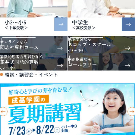
小3〜小6
中学生
＜中学受験＞
＜高校受験＞
探求学習なら
オンラインなら
スコップ・スクール
同志社専科コース
小3〜小6
算数的思考力を育むなら
個別指導なら
玉井式国語的算数
ゴールフリー
小1〜小4
模試・講習会・イベント