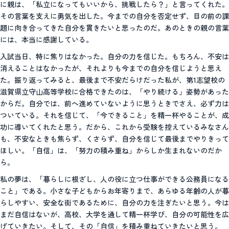
に親は、「私立になってもいいから、挑戦したら？」と言ってくれた。
その言葉を支えに勇気を出した。今までの自分を否定せず、目の前の課
題に向き合ってきた自分を貫きたいと思ったのだ。あのときの親の言葉
には、本当に感謝している。
入試当日、特に焦りはなかった。自分の力を信じた。もちろん、不安は
消えることはなかったが、それよりも今までの自分を信じようと思え
た。振り返ってみると、最後まで不安だらけだった私が、第1志望校の
滋賀県立守山高等学校に合格できたのは、「やり続ける」姿勢があった
からだ。自分では、前へ進めていないように思うときでさえ、必ず力は
ついている。それを信じて、「今できること」を精一杯やることが、成
功に導いてくれたと思う。だから、これから受験を控えているみなさん
も、不安なときも焦らず、くさらず、自分を信じて最後までやりきって
ほしい。「自信」は、「努力の積み重ね」からしか生まれないのだか
ら。
私の夢は、「暮らしに根ざし、人の役に立つ仕事ができる公務員になる
こと」である。小さな子どもからお年寄りまで、あらゆる年齢の人が暮
らしやすい、安全な街であるために、自分の力を注ぎたいと思う。今は
まだ自信はないが、高校、大学を通して精一杯学び、自分の可能性を広
げていきたい。そして、その「自信」を積み重ねていきたいと思う。