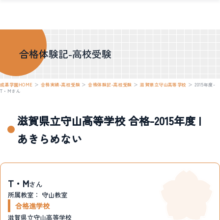
合格体験記-高校受験
成基学園HOME
＞
合格実績-高校受験
＞
合格体験記-高校受験
＞
滋賀県立守山高等学校
＞
2015年度-
T・Mさん
滋賀県立守山高等学校 合格-2015年度 |
あきらめない
T・M
さん
所属教室：
守山教室
合格進学校
滋賀県立守山高等学校