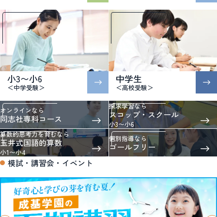
小3〜小6
中学生
＜中学受験＞
＜高校受験＞
探求学習なら
オンラインなら
スコップ・スクール
同志社専科コース
小3〜小6
算数的思考力を育むなら
個別指導なら
玉井式国語的算数
ゴールフリー
小1〜小4
模試・講習会・イベント