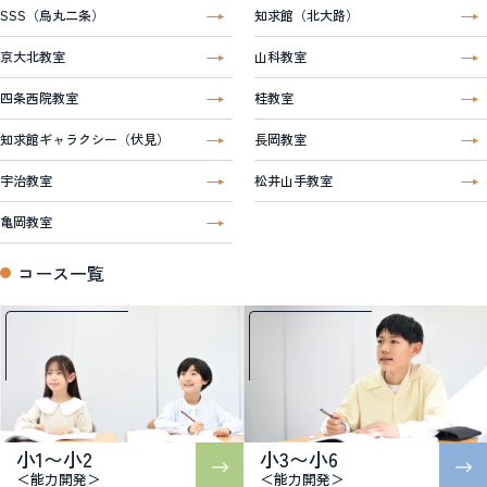
SSS（烏丸二条）
知求館（北大路）
京大北教室
山科教室
四条西院教室
桂教室
知求館ギャラクシー（伏見）
長岡教室
宇治教室
松井山手教室
亀岡教室
コース一覧
小1〜小2
小3〜小6
＜能力開発＞
＜能力開発＞