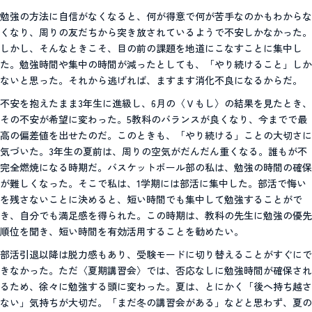
勉強の方法に自信がなくなると、何が得意で何が苦手なのかもわからな
くなり、周りの友だちから突き放されているようで不安しかなかった。
しかし、そんなときこそ、目の前の課題を地道にこなすことに集中し
た。勉強時間や集中の時間が減ったとしても、「やり続けること」しか
ないと思った。それから逃げれば、ますます消化不良になるからだ。
不安を抱えたまま3年生に進級し、6月の〈Ｖもし〉の結果を見たとき、
その不安が希望に変わった。5教科のバランスが良くなり、今までで最
高の偏差値を出せたのだ。このときも、「やり続ける」ことの大切さに
気づいた。3年生の夏前は、周りの空気がだんだん重くなる。誰もが不
完全燃焼になる時期だ。バスケットボール部の私は、勉強の時間の確保
が難しくなった。そこで私は、1学期には部活に集中した。部活で悔い
を残さないことに決めると、短い時間でも集中して勉強することがで
き、自分でも満足感を得られた。この時期は、教科の先生に勉強の優先
順位を聞き、短い時間を有効活用することを勧めたい。
部活引退以降は脱力感もあり、受験モードに切り替えることがすぐにで
きなかった。ただ〈夏期講習会〉では、否応なしに勉強時間が確保され
るため、徐々に勉強する頭に変わった。夏は、とにかく「後へ持ち越さ
ない」気持ちが大切だ。「まだ冬の講習会がある」などと思わず、夏の