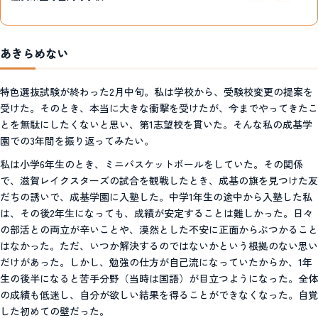
あきらめない
特色選抜試験が終わった2月中旬。私は学校から、受験校変更の提案を
受けた。そのとき、本当に大きな衝撃を受けたが、今までやってきたこ
とを無駄にしたくないと思い、第1志望校を貫いた。そんな私の成基学
園での3年間を振り返ってみたい。
私は小学6年生のとき、ミニバスケットボールをしていた。その関係
で、滋賀レイクスターズの試合を観戦したとき、成基の旗を見つけた友
だちの誘いで、成基学園に入塾した。中学1年生の途中から入塾した私
は、その後2年生になっても、成績が安定することは難しかった。日々
の部活との両立が辛いことや、漠然とした不安に正面からぶつかること
はなかった。ただ、いつか解決するのではないかという根拠のない思い
だけがあった。しかし、勉強の仕方が自己流になっていたからか、1年
生の後半になると苦手分野（当時は国語）が目立つようになった。全体
の成績も低迷し、自分が欲しい結果を得ることができなくなった。自覚
した初めての壁だった。