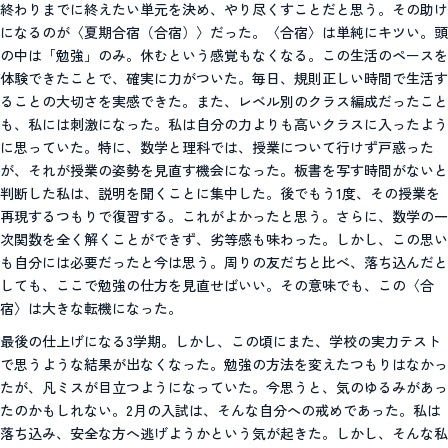
終わりまでに終えたい単元を決め、やり尽くすことだと思う。その助け
になるのが〈夏期合宿（合宿）〉だった。〈合宿〉は単純にキツい。頭
の中は「勉強」のみ。休むという感覚もなくなる。この生活のペースを
体験できたことで、確実に力がついた。毎日、規則正しい時間で生活す
ることの大切さを実感できた。また、レベル別のクラス編成だったこと
も、私には刺激になった。私は自分の力よりも高いクラスに入ったよう
に思っていた。特に、数学と理科では、授業について行けず戸惑った
が、それが授業の姿勢を見直す機会になった。板書を写す時間がないと
判断した私は、説明を聞くことに集中した。後でもう1度、その授業を
再現するつもりで復習する。これがよかったと思う。さらに、数学の一
次関数を全く解くことができず、劣等感も味わった。しかし、この思い
も自分には必要だったと今は思う。周りの友だちと比べ、落ち込んだと
しても、ここで勉強の仕方を見直せばいい。その意味でも、この〈合
宿〉は大きな転機になった。
最後の仕上げになる3学期。しかし、この頃にまた、学校の実力テスト
で思うような結果が出なくなった。勉強の方法を変えたつもりはなかっ
たが、凡ミスが目立つようになっていた。今思うと、気のゆるみがあっ
たのかもしれない。2月の入試は、そんな自分への戒めであった。私は
落ち込み、安全な方へ逃げようかという気が起きた。しかし、そんな私