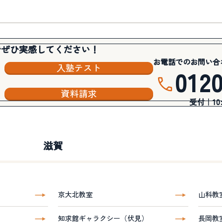
でぜひ実感してください！
お電話でのお問い合
入塾テスト
012
資料請求
受付｜10:3
滋賀
京大北教室
山科教
知求館ギャラクシー（伏見）
長岡教