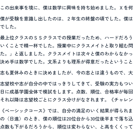
この出来事を境に、僕は数学に興味を持ち始めました。Ｘを何
僕が受験を意識し出したのは、２年生の終盤の頃でした。僕は
でした。
最上位クラスのＳＳクラスでの授業だったため、ハードだろう
いくことで精一杯でした。授業中にクラスメイトと取り組む問
た。」と返しました。クラスメイトは次々と僕のわからなかっ
決め手は数学でした。文系よりも理系が得意だったということ
志も夏休みのときに決めましたが、今の志とは違うもので、大
志望校や志が自分の中ではっきりしてきて、受験の実力もつい
日に成基学園全体で模試をします。点数、順位、合格率が毎回
それ以降は志望校ごとにクラス分けがなされます。《チャレン
《ベーシックコース》では、自分の満足のいく結果が得られま
の〈日進〉のとき、僕の順位は20位台から30位後半まで落
点数も下がるだろうから、順位は変わらない、と高をくくって