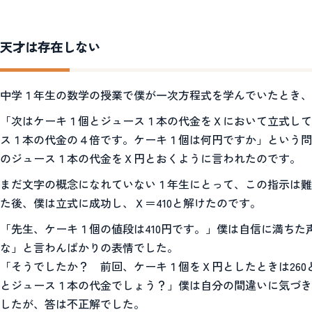
天才は存在しない
中学１年生の数学の授業で僕が一次方程式を学んでいたとき、
「次はケーキ１個とジュース１本の代金をＸにおいて立式して
ス１本の代金の４倍です。ケーキ１個は何円ですか」という問
のジュース１本の代金をＸ円とおくように言われたのです。
まだ文字の概念になれていない１年生にとって、この指示は難
た後、僕は立式に成功し、Ｘ＝410と解けたのです。
「先生、ケーキ１個の値段は410円です。」僕は自信に満ち
な」と言わんばかりの表情でした。
「そうでしたか？ 前回、ケーキ１個をＸ円としたときは260
とジュース１本の代金でしょう？」僕は自分の間違いに気づき
したが、答は不正解でした。