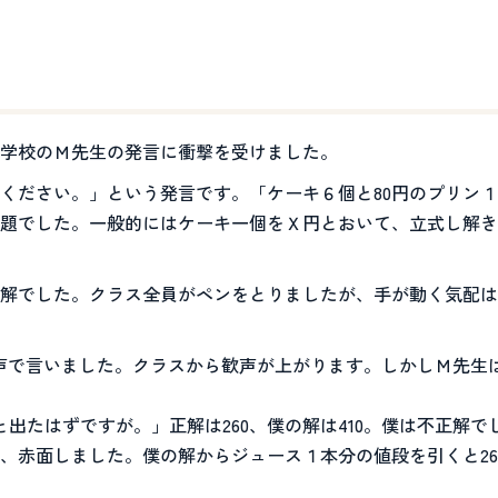
学校のＭ先生の発言に衝撃を受けました。
ください。」という発言です。「ケーキ６個と80円のプリン１
題でした。一般的にはケーキ一個をＸ円とおいて、立式し解きま
解でした。クラス全員がペンをとりましたが、手が動く気配は
た声で言いました。クラスから歓声が上がります。しかしＭ先生
と出たはずですが。」正解は260、僕の解は410。僕は不正解
、赤面しました。僕の解からジュース１本分の値段を引くと26