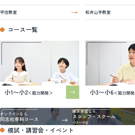
宇治教室
松井山手教室
コース一覧
小1〜小2
小3〜小6
＜能力開発＞
＜能力開発
探求学習なら
オンラインなら
スコップ・スクール
同志社専科コース
小3〜小6
模試・講習会・イベント