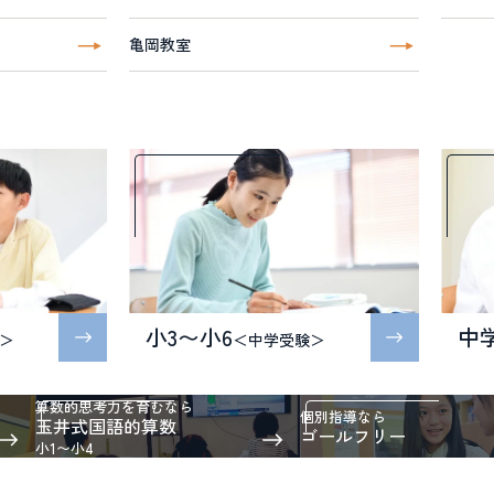
亀岡教室
小3〜小6
中
＞
＜中学受験＞
算数的思考力を育むなら
個別指導なら
玉井式国語的算数
ゴールフリー
小1〜小4