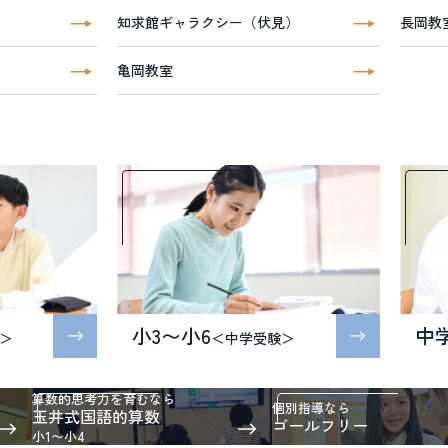
知求館ギャラクシー（伏見）
長岡教
亀岡教室
小3〜小6
中
＞
＜中学受験＞
算数的思考力を育むなら
個別指導なら
玉井式国語的算数
ゴールフリー
小1〜小4