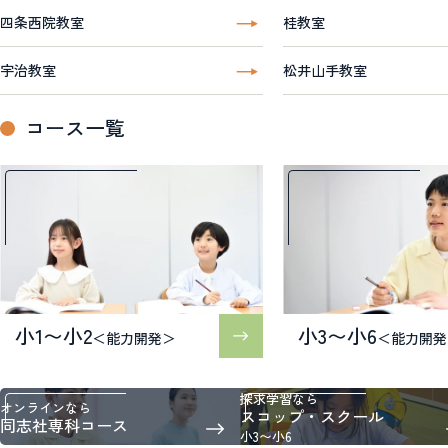
四条西院教室
桂教室
宇治教室
松井山手教室
コース一覧
小1〜小2
小3〜小6
＜能力開発＞
＜能力開発
探求学習なら
オンラインなら
スコップ・スクール
同志社専科コース
小3〜小6