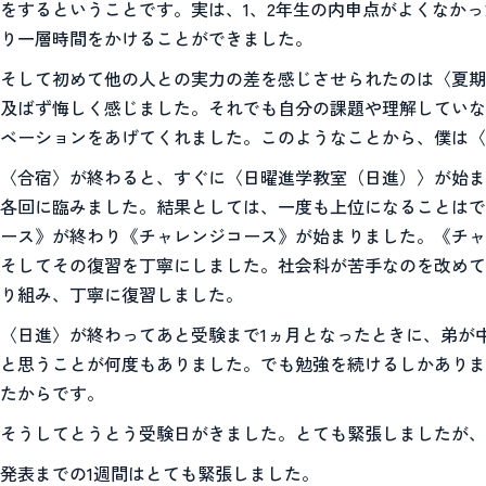
をするということです。実は、1、2年生の内申点がよくなか
り一層時間をかけることができました。
そして初めて他の人との実力の差を感じさせられたのは〈夏期
及ばず悔しく感じました。それでも自分の課題や理解していな
ベーションをあげてくれました。このようなことから、僕は〈
〈合宿〉が終わると、すぐに〈日曜進学教室（日進）〉が始ま
各回に臨みました。結果としては、一度も上位になることはで
ース》が終わり《チャレンジコース》が始まりました。《チャ
そしてその復習を丁寧にしました。社会科が苦手なのを改めて
り組み、丁寧に復習しました。
〈日進〉が終わってあと受験まで1ヵ月となったときに、弟が
と思うことが何度もありました。でも勉強を続けるしかありま
たからです。
そうしてとうとう受験日がきました。とても緊張しましたが
発表までの1週間はとても緊張しました。