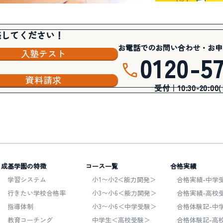
感してください！
お電話でのお問い合わせ・お申
入塾テスト
0120-5
資料請求
受付｜10:30-20:00
成基学園の特徴
コース一覧
合格実績
学習システム
小1〜小2＜能力開発＞
合格実績-中学受
行きたい学校合格率
小3〜小6＜能力開発＞
合格実績-高校受
指導体制
小3〜小6＜中学受験＞
合格体験記-中
教育コーチング
中学生＜高校受験＞
合格体験記-高