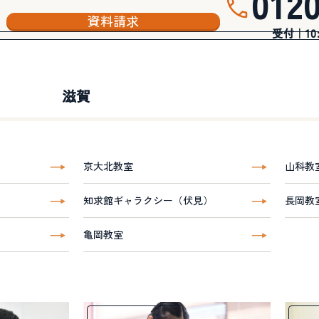
012
資料請求
受付｜10:3
滋賀
京大北教室
山科教
知求館ギャラクシー（伏見）
長岡教
亀岡教室