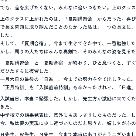
でも、差を広げたくない。みんなに追いつきたい。上のクラス
上のクラスに上がれたのは、「夏期講習会」からだった。喜び
で長文問題に取り組んだことのなかった私は、一つの長文に、
した。
そして、「夏期合宿」。今まで生きてきた中で、一番勉強した
かし、周りの人たちはみんな真剣で、そのみんなの姿を見るだ
「夏期講習会」と「夏期合宿」が終わり、ひと息つくと、すぐ
だひたすらに復習した。
一月六日の最後の「日進」。今までの努力を全て出しきった。
「正月特訓」も「入試直前特訓」も辛かったけれど、「日進」
入試当日。本当に緊張した。しかし、先生方が激励に来てくだ
きた。
中学校での結果発表は、意外にもあっさりしたものだった。し
今、私は夢の実現に少し近づいたのだと思うと、嬉しさが心の
Ｈ先生、Ｗ先生、Ｍ先生、今まで本当にありがとうございまし