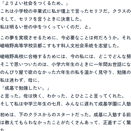
「よりよい社会をつくるため。」
これは小学校の卒業式に私が壇上で言ったセリフだ。クラスの
そして、セリフを言うときに決意した。
私は明るい世の中をつくっていくのだ、と。
この夢を実現させるために、今必要なことは何だろうか。それ
嵯峨野高等学校京都こすもす科人文社会系統を志望した。
嵯峨野高校に合格するためには、今の私には、どこでどんな努
そこで思いついたのは、小学六年生のときに一年間お世話にな
のんびり屋で欲のなかった六年生の私を温かく見守り、勉強の
私は迷わず、母に、
「成基で勉強したい。」
と言った。母は快く、わかった、とひとこと言ってくれた。
そして私は中学三年生の七月、みんなに遅れて成基学園に入塾
初めは、下のクラスからのスタートだった。成基に入塾する前
は教えてもらわなかったことがたくさんあって、正直すごく驚
た。