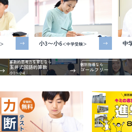
小3〜小6
中
＞
＜中学受験＞
算数的思考力を育むなら
個別指導なら
玉井式国語的算数
ゴールフリー
小1〜小4