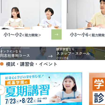
小1〜小2
小3〜小6
＜能力開発＞
＜能力開発
探求学習なら
オンラインなら
スコップ・スクール
同志社専科コース
小3〜小6
模試・講習会・イベント