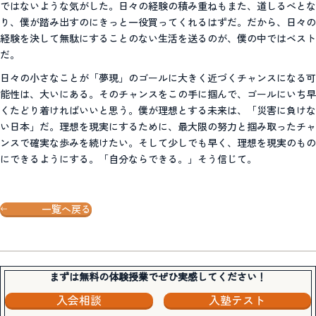
ではないような気がした。日々の経験の積み重ねもまた、道しるべとな
り、僕が踏み出すのにきっと一役買ってくれるはずだ。だから、日々の
経験を決して無駄にすることのない生活を送るのが、僕の中ではベスト
だ。
日々の小さなことが「夢現」のゴールに大きく近づくチャンスになる可
能性は、大いにある。そのチャンスをこの手に掴んで、ゴールにいち早
くたどり着ければいいと思う。僕が理想とする未来は、「災害に負けな
い日本」だ。理想を現実にするために、最大限の努力と掴み取ったチャ
ンスで確実な歩みを続けたい。そして少しでも早く、理想を現実のもの
にできるようにする。「自分ならできる。」そう信じて。
一覧へ戻る
まずは無料の体験授業でぜひ実感してください！
入会相談
入塾テスト