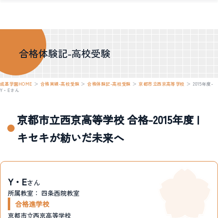
合格体験記-高校受験
成基学園HOME
＞
合格実績-高校受験
＞
合格体験記-高校受験
＞
京都市立西京高等学校
＞
2015年度-
Y・Eさん
京都市立西京高等学校 合格-2015年度 |
キセキが紡いだ未来へ
Y・E
さん
所属教室：
四条西院教室
合格進学校
京都市立西京高等学校