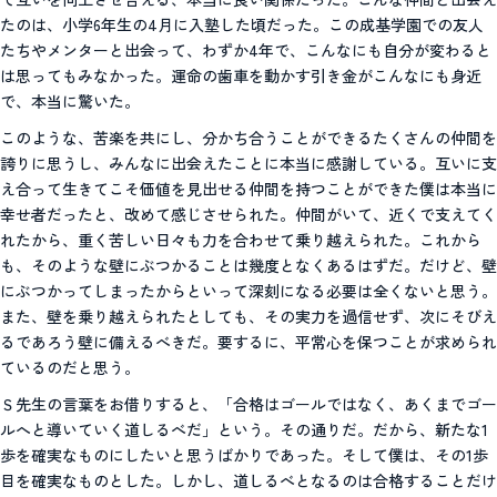
たのは、小学6年生の4月に入塾した頃だった。この成基学園での友人
たちやメンターと出会って、わずか4年で、こんなにも自分が変わると
は思ってもみなかった。運命の歯車を動かす引き金がこんなにも身近
で、本当に驚いた。
このような、苦楽を共にし、分かち合うことができるたくさんの仲間を
誇りに思うし、みんなに出会えたことに本当に感謝している。互いに支
え合って生きてこそ価値を見出せる仲間を持つことができた僕は本当に
幸せ者だったと、改めて感じさせられた。仲間がいて、近くで支えてく
れたから、重く苦しい日々も力を合わせて乗り越えられた。これから
も、そのような壁にぶつかることは幾度となくあるはずだ。だけど、壁
にぶつかってしまったからといって深刻になる必要は全くないと思う。
また、壁を乗り越えられたとしても、その実力を過信せず、次にそびえ
るであろう壁に備えるべきだ。要するに、平常心を保つことが求められ
ているのだと思う。
Ｓ先生の言葉をお借りすると、「合格はゴールではなく、あくまでゴー
ルへと導いていく道しるべだ」という。その通りだ。だから、新たな1
歩を確実なものにしたいと思うばかりであった。そして僕は、その1歩
目を確実なものとした。しかし、道しるべとなるのは合格することだけ