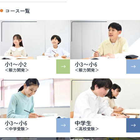
コース一覧
小1〜小2
小3〜小6
＜能力開発＞
＜能力開発＞
小3〜小6
中学生
＜中学受験＞
＜高校受験＞