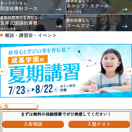
探求学習なら
オンラインなら
スコップ・スクール
同志社専科コース
小3〜小6
算数的思考力を育むなら
個別指導なら
玉井式国語的算数
ゴールフリー
小1〜小4
模試・講習会・イベント
一覧
まずは無料の体験授業でぜひ実感してください！
入会相談
入塾テスト