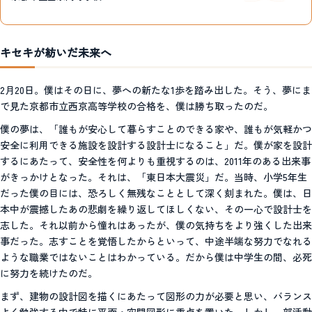
キセキが紡いだ未来へ
2月20日。僕はその日に、夢への新たな1歩を踏み出した。そう、夢にま
で見た京都市立西京高等学校の合格を、僕は勝ち取ったのだ。
僕の夢は、「誰もが安心して暮らすことのできる家や、誰もが気軽かつ
安全に利用できる施設を設計する設計士になること」だ。僕が家を設計
するにあたって、安全性を何よりも重視するのは、2011年のある出来事
がきっかけとなった。それは、「東日本大震災」だ。当時、小学5年生
だった僕の目には、恐ろしく無残なこととして深く刻まれた。僕は、日
本中が震撼したあの悲劇を繰り返してほしくない、その一心で設計士を
志した。それ以前から憧れはあったが、僕の気持ちをより強くした出来
事だった。志すことを覚悟したからといって、中途半端な努力でなれる
ような職業ではないことはわかっている。だから僕は中学生の間、必死
に努力を続けたのだ。
まず、建物の設計図を描くにあたって図形の力が必要と思い、バランス
よく勉強する中で特に平面・空間図形に重点を置いた。しかし、部活動