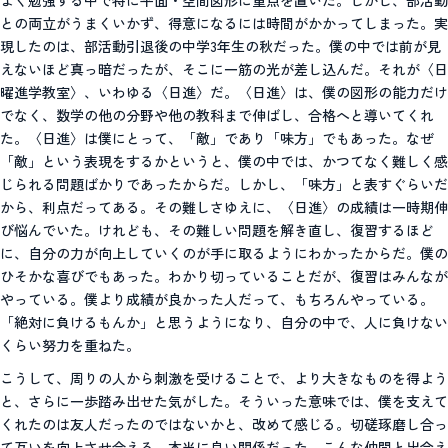
との両立がうまくいかず、得意になるには時間がかかってしまった。実
現したのは、部活動引退後の中学3年生の秋だった。僕の中では前が見
えないほど真っ暗だったが、そこに一筋の光が差し込んだ。それが〈日
曜進学教室〉、いわゆる〈日進〉だ。〈日進〉は、僕の図形の能力だけ
でなく、数学の他の分野や他の教科まで伸ばし、合格へと導いてくれ
た。〈日進〉は僕にとって、「敵」であり「味方」でもあった。なぜ
「敵」という表現をするかというと、僕の中では、かつてなく難しく感
じられる問題ばかりであったからだ。しかし、「味方」と表すぐらいだ
から、利点だってある。その難しさゆえに、〈日進〉の成績は一時期伸
び悩んでいた。けれども、その難しい問題を解き直し、復習するほど
に、自分の力が向上していくのが手に取るようにわかったからだ。僕の
ひそかな喜びでもあった。わかり切っていることだが、復習はみんなが
やっている。僕より成績が良かった人だって、もちろんやっている。
「絶対に負けるもんか」と思うようになり、自分の中で、人に負けない
くらい努力を重ねた。
こうして、周りの人から刺激を受けることで、より大きなものを得よう
と、さらに一歩踏み出せた気がした。そういった意味では、僕を支えて
くれたのは友人だったのではないかと、改めて感じる。切磋琢磨し合っ
て互いを向上させ合える、本当に良い関係だった。こんな仲間と出会え