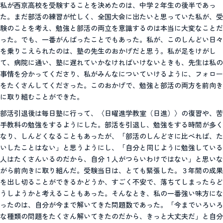
私が西京高校を受験することを決めたのは、中学２年生の後半であっ
た。まだ部活の練習が忙しく、全国大会に出たいと思っていた私が、受
験のことを考え、勉強と部活の両立を意識するのは本当に大変なことだ
った。でも、一番がんばったことでもあった。私が、このしんどい日々
を乗りこえられたのは、塾の先生のおかげだと思う。私が足をけがし
て、病院に通い、塾に遅れていかなければいけないときも、先生は私の
事情を分かってくださり、私がみんなについていけるように、フォロー
をたくさんしてくださった。このおかげで、勉強と部活の両方を前向き
に取り組むことができた。
部活引退後は毎日塾に行って、〈日曜進学教室（日進）〉の復習や、苦
手教科の勉強をするようにした。部活を引退し、勉強をする時間が多く
なり、しんどくなることもあったが、「部活のしんどさに比べれば、た
いしたことはない」と思うようにし、「自分と同じように勉強している
人はたくさんいるのだから、自分１人がつらいわけではない」と思いな
がら前向きに取り組んだ。受験当日は、とても緊張した。３年間の成果
を出し切ることができるかどうか、すごく不安で、落ちてしまったらど
うしようかと考えることもあった。そんなとき、私の一番強い味方にな
ったのは、自分が今まで解いてきた問題数であった。「今までいろいろ
な種類の問題をたくさん解いてきたのだから、きっと大丈夫だ」と自分