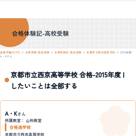
合格体験記-高校受験
成基学園HOME
＞
合格実績-高校受験
＞
合格体験記-高校受験
＞
京都市立西京高等学校
＞
2015年度-
A・Kさん
京都市立西京高等学校 合格-2015年度 |
したいことは全部する
A・K
さん
所属教室：
山科教室
合格進学校
京都市立西京高等学校