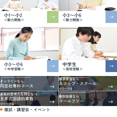
小1〜小2
小3〜小6
＜能力開発＞
＜能力開発＞
小3〜小6
中学生
＜中学受験＞
＜高校受験＞
探求学習なら
オンラインなら
スコップ・スクール
同志社専科コース
小3〜小6
算数的思考力を育むなら
個別指導なら
玉井式国語的算数
ゴールフリー
小1〜小4
模試・講習会・イベント