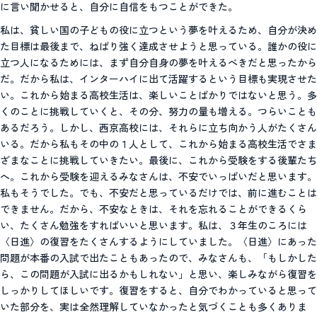
に言い聞かせると、自分に自信をもつことができた。
私は、貧しい国の子どもの役に立つという夢を叶えるため、自分が決め
た目標は最後まで、ねばり強く達成させようと思っている。誰かの役に
立つ人になるためには、まず自分自身の夢を叶えるべきだと思ったから
だ。だから私は、インターハイに出て活躍するという目標も実現させた
い。これから始まる高校生活は、楽しいことばかりではないと思う。多
くのことに挑戦していくと、その分、努力の量も増える。つらいことも
あるだろう。しかし、西京高校には、それらに立ち向かう人がたくさん
いる。だから私もその中の１人として、これから始まる高校生活でさま
ざまなことに挑戦していきたい。最後に、これから受験をする後輩たち
へ。これから受験を迎えるみなさんは、不安でいっぱいだと思います。
私もそうでした。でも、不安だと思っているだけでは、前に進むことは
できません。だから、不安なときは、それを忘れることができるくら
い、たくさん勉強をすればいいと思います。私は、３年生のころには
〈日進〉の復習をたくさんするようにしていました。〈日進〉にあった
問題が本番の入試で出たこともあったので、みなさんも、「もしかした
ら、この問題が入試に出るかもしれない」と思い、楽しみながら復習を
しっかりしてほしいです。復習をすると、自分でわかっていると思って
いた部分を、実は全然理解していなかったと気づくことも多くありま