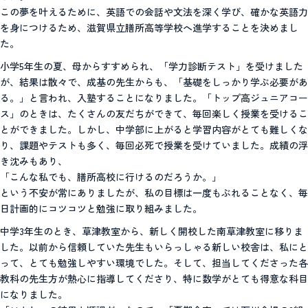
この夢を叶えるために、英語での会話や文法を深く学び、確かな英語力
を身につけるため、滋賀県立膳所高等学校へ進学することを決めまし
た。
小学5年生の夏、母からすすめられ、「学力診断テスト」を受けました
が、結果は散々で、成基の先生からも、「基礎をしっかり学ぶ必要があ
る。」と言われ、入塾することになりました。「トップ高ジュニアコー
ス」のときは、たくさんの友だちができて、毎回楽しく授業を受けるこ
とができました。しかし、中学部に上がると学習内容がとても難しくな
り、課題やテストも多く、毎回必死で授業を受けていました。成績の浮
き沈みもあり、
「こんな私でも、膳所高校に行けるのだろうか。」
という不安が常にありましたが、私の目標は一度もぶれることなく、毎
日計画的にコツコツと勉強に取り組みました。
中学3年生のとき、草津教室から、新しく開校した南草津教室に移りま
した。以前から信頼していた先生もいらっしゃる新しい校舎は、私にと
って、とても勉強しやすい環境でした。そして、担当してくださった各
教科の先生方が熱心に指導してくださり、特に数学がとても得意な科目
になりました。