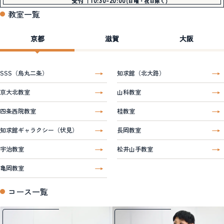
受付｜10:30-20:00
(日曜・祝日除く)
教室一覧
京都
滋賀
大阪
SSS（烏丸二条）
知求館（北大路）
京大北教室
山科教室
四条西院教室
桂教室
知求館ギャラクシー（伏見）
長岡教室
宇治教室
松井山手教室
亀岡教室
コース一覧