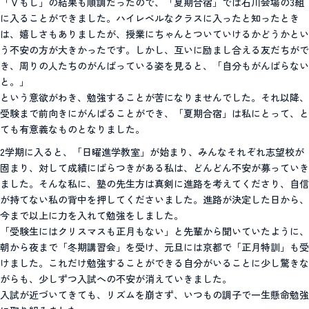
「Ｖもし」の結果も順調だったので、「夏期合宿」では石川会場の3組
に入ることができました。ハイレベルなクラスに入ったと知ったとき
は、嬉しさもありましたが、授業にちゃんとついていけるかどうかとい
う不安の方が大きかったです。しかし、互いに励まし合える友だちがで
き、周りの人たちのがんばっている姿を見ると、「自分もがんばらない
と。」
という意欲がわき、勉強することが苦になりませんでした。それ以降、
受験まで前向きにがんばることができ、「夏期合宿」は私にとって、と
ても有意義なものとなりました。
2学期に入ると、「日曜進学教室」が始まり、みんなそれぞれ志望校が
固まり、対して成績にばらつきがある私は、どんどん不安が募っていき
ました。そんな私に、塾の先生方は真剣に進路を考えてくださり、自信
が持てない私の背中を押してくださいました。進路が決定した日から、
今まで以上に力を入れて勉強をしました。
「受験生にはクリスマスも正月もない」と先輩から聞いていたように、
朝から夜まで「冬期講習会」を受け、元旦には京都で「正月特訓」も受
けました。これだけ勉強することができる自分がいることに少し驚きな
がらも、少しずつ入試への不安が消えていきました。
入試が近づいてきても、リズムを崩さず、いつもの調子で一生懸命勉強