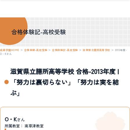
合格体験記-高校受験
成基学園HOME
＞
合格実績-高校受験
＞
合格体験記-高校受験
＞
滋賀県立膳所高等学校
＞
2013年度-
O・Kさん
滋賀県立膳所高等学校 合格-2013年度 |
「努力は裏切らない」「努力は実を結
ぶ」
O・K
さん
所属教室：
南草津教室