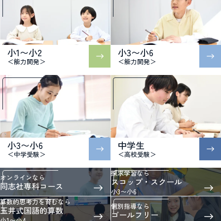
小1〜小2
小3〜小6
＜能力開発＞
＜能力開発＞
小3〜小6
中学生
＜中学受験＞
＜高校受験＞
探求学習なら
オンラインなら
スコップ・スクール
同志社専科コース
小3〜小6
算数的思考力を育むなら
個別指導なら
玉井式国語的算数
ゴールフリー
小1〜小4