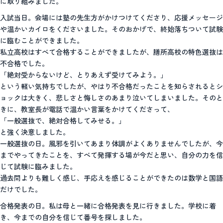
に取り組みました。
入試当日。会場には塾の先生方がかけつけてくださり、応援メッセージ
や温かいカイロをくださいました。そのおかげで、終始落ちついて試験
に臨むことができました。
私立高校はすべて合格することができましたが、膳所高校の特色選抜は
不合格でした。
「絶対受からないけど、とりあえず受けてみよう。」
という軽い気持ちでしたが、やはり不合格だったことを知らされるとシ
ョックは大きく、悲しさと悔しさのあまり泣いてしまいました。そのと
きに、教室長が電話で温かい言葉をかけてくださって、
「一般選抜で、絶対合格してみせる。」
と強く決意しました。
一般選抜の日。風邪を引いてあまり体調がよくありませんでしたが、今
までやってきたことを、すべて発揮する場が今だと思い、自分の力を信
じて試験に臨みました。
過去問よりも難しく感じ、手応えを感じることができたのは数学と国語
だけでした。
合格発表の日。私は母と一緒に合格発表を見に行きました。学校に着
き、今までの自分を信じて番号を探しました。