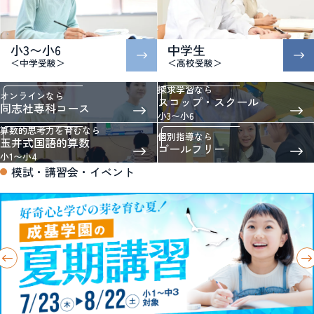
小3〜小6
中学生
＜中学受験＞
＜高校受験＞
探求学習なら
オンラインなら
スコップ・スクール
同志社専科コース
小3〜小6
算数的思考力を育むなら
個別指導なら
玉井式国語的算数
ゴールフリー
小1〜小4
模試・講習会・イベント