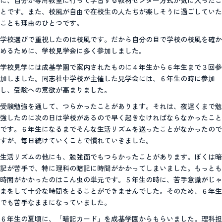
とです。また、校風が自由で在校生の人たちが楽しそうに過ごしていた
ことも理由のひとつです。
学校選びで重視したのは校風です。だから自分の目で学校の校風を確か
めるために、学校見学会に多く参加しました。
学校見学には成基学園で案内されたものに４年生から６年生まで３回参
加しました。同志社中学校が主催した見学会には、６年生の時に参加
し、受験への意欲が高まりました。
受験勉強を通して、つらかったことがあります。それは、夜遅くまで勉
強したのに次の日は学校があるので早く起きなければならなかったこと
です。６年生になるまでそんな生活リズムを送ったことがなかったので
すが、毎日続けていくことで慣れていきました。
生活リズムの他にも、勉強面でもつらかったことがあります。ぼくは暗
記が苦手で、特に理科の暗記に時間がかかってしまいました。もっとも
時間がかかったのはこん虫の単元です。５年生の時に、苦手意識がじゃ
まをして十分な時間をとることができませんでした。そのため、６年生
でも苦手なままになっていました。
６年生の夏頃に、「暗記カード」を成基学園からもらいました。理科担