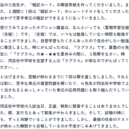
当のＯ先生が、「暗記カード」の解答用紙を作ってくださいました。ま
た、２週間に１回は「暗記カード」のショートテストをしてくださった
おかげで苦手単元の暗記ができるようになっていきました。
受けてみてよかったオプション講座は、なんといっても〈夏期学習合宿
（合宿）〉です。〈合宿〉では、いつもは勉強していない時間も勉強す
ることができました。自習学習もたくさんあったので自分がしたい勉強
に専念しました。特にがんばったのは、『ラプラス』です。算数のＮ先
生に「『ラプラス』の★～★★を夏休みの間に、３周解きなさい。特
に、同志社中学校を志望する人は『ラプラス』が命なのでがんばってく
ださい。」
とはげまされ、受験が終わるまでに７回は解き直しをしました。それと
は別に、苦手な単元の復習問題を解いたり、Ｎ先生が同志社中学校でよ
く出されるとおっしゃっていた単元の応用問題にも取り組んだりしてい
ました。
同志社中学校の入試当日、正直、特別に緊張することはありませんでし
た。朝、友だちとあって緊張がやわらぎました。そして、試験の時に
も、ずっと冷静でいることができました。しかし、最後の社会のテスト
が終わった瞬間から合格しているのか不安がこみあげてきました。