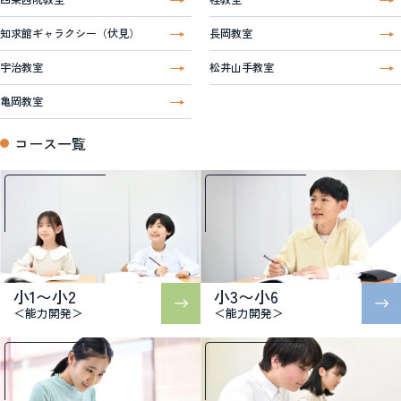
知求館ギャラクシー（伏見）
長岡教室
宇治教室
松井山手教室
亀岡教室
コース一覧
小1〜小2
小3〜小6
＜能力開発＞
＜能力開発＞