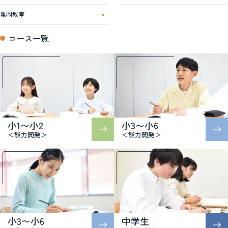
亀岡教室
コース一覧
小1〜小2
小3〜小6
＜能力開発＞
＜能力開発＞
小3〜小6
中学生