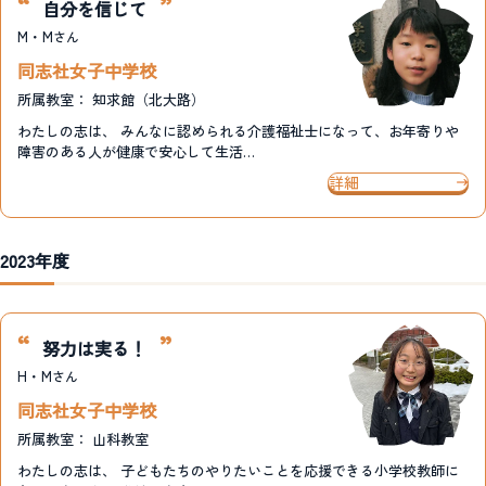
自分を信じて
M・M
さん
同志社女子中学校
所属教室：
知求館（北大路）
わたしの志は、 みんなに認められる介護福祉士になって、お年寄りや
障害のある人が健康で安心して生活…
詳細
2023年度
努力は実る！
H・M
さん
同志社女子中学校
所属教室：
山科教室
わたしの志は、 子どもたちのやりたいことを応援できる小学校教師に