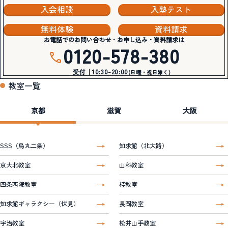
入会相談
入塾テスト
無料体験
資料請求
お電話でのお問い合わせ・お申し込み・資料請求は
0120-578-380
受付｜10:30-20:00
(日曜・祝日除く)
教室一覧
京都
滋賀
大阪
SSS（烏丸二条）
知求館（北大路）
京大北教室
山科教室
四条西院教室
桂教室
知求館ギャラクシー（伏見）
長岡教室
宇治教室
松井山手教室