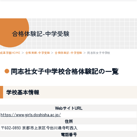
合格体験記-中学受験
成基学園HOME
＞
合格実績-中学受験
＞
合格体験記-中学受験
＞
同志社女子中学校
同志社女子中学校合格体験記の一覧
学校基本情報
WebサイトURL
https://www.girls.doshisha.ac.jp/
住所
〒602-0893 京都市上京区今出川通寺町西入
電話番号