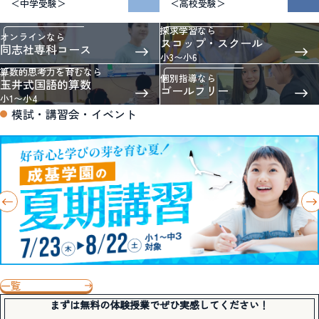
＜中学受験＞
＜高校受験＞
探求学習なら
オンラインなら
スコップ・スクール
同志社専科コース
小3〜小6
算数的思考力を育むなら
個別指導なら
玉井式国語的算数
ゴールフリー
小1〜小4
模試・講習会・イベント
一覧
まずは無料の体験授業でぜひ実感してください！