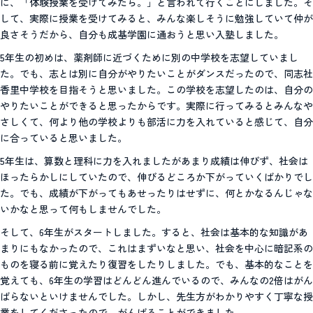
に、「体験授業を受けてみたら。」と言われて行くことにしました。そ
して、実際に授業を受けてみると、みんな楽しそうに勉強していて仲が
良さそうだから、自分も成基学園に通おうと思い入塾しました。
5年生の初めは、薬剤師に近づくために別の中学校を志望していまし
た。でも、志とは別に自分がやりたいことがダンスだったので、同志社
香里中学校を目指そうと思いました。この学校を志望したのは、自分の
やりたいことができると思ったからです。実際に行ってみるとみんなや
さしくて、何より他の学校よりも部活に力を入れていると感じて、自分
に合っていると思いました。
5年生は、算数と理科に力を入れましたがあまり成績は伸びず、社会は
ほったらかしにしていたので、伸びるどころか下がっていくばかりでし
た。でも、成績が下がってもあせったりはせずに、何とかなるんじゃな
いかなと思って何もしませんでした。
そして、6年生がスタートしました。すると、社会は基本的な知識があ
まりにもなかったので、これはまずいなと思い、社会を中心に暗記系の
ものを寝る前に覚えたり復習をしたりしました。でも、基本的なことを
覚えても、6年生の学習はどんどん進んでいるので、みんなの2倍はがん
ばらないといけませんでした。しかし、先生方がわかりやすく丁寧な授
業をしてくださったので、がんばることができました。