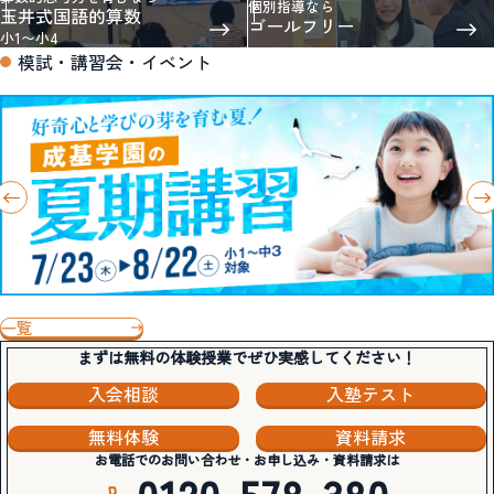
個別指導なら
玉井式国語的算数
ゴールフリー
小1〜小4
模試・講習会・イベント
一覧
まずは無料の体験授業でぜひ実感してください！
入会相談
入塾テスト
無料体験
資料請求
お電話でのお問い合わせ・お申し込み・資料請求は
0120-578-380