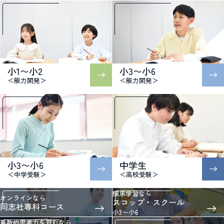
小1〜小2
小3〜小6
＜能力開発＞
＜能力開発＞
小3〜小6
中学生
＜中学受験＞
＜高校受験＞
探求学習なら
オンラインなら
スコップ・スクール
同志社専科コース
小3〜小6
算数的思考力を育むなら