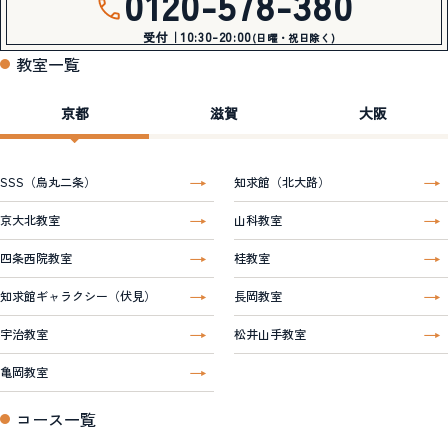
0120-578-380
受付｜10:30-20:00
(日曜・祝日除く)
教室一覧
京都
滋賀
大阪
SSS（烏丸二条）
知求館（北大路）
京大北教室
山科教室
四条西院教室
桂教室
知求館ギャラクシー（伏見）
長岡教室
宇治教室
松井山手教室
亀岡教室
コース一覧