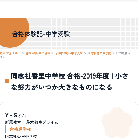
合格体験記-中学受験
成基学園HOME
＞
合格実績-中学受験
＞
合格体験記-中学受験
＞
同志社香里中学校
＞
2019年度-Y・S
さん
同志社香里中学校 合格-2019年度 | 小さ
な努力がいつか大きなものになる
Y・S
さん
所属教室：
茨木教室プライム
合格進学校
同志社香里中学校