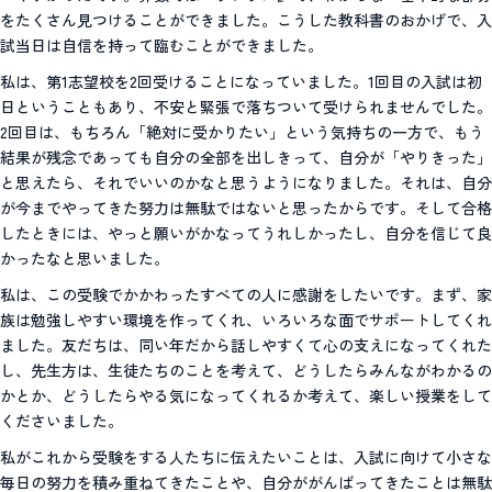
をたくさん見つけることができました。こうした教科書のおかげで、入
試当日は自信を持って臨むことができました。
私は、第1志望校を2回受けることになっていました。1回目の入試は初
日ということもあり、不安と緊張で落ちついて受けられませんでした。
2回目は、もちろん「絶対に受かりたい」という気持ちの一方で、もう
結果が残念であっても自分の全部を出しきって、自分が「やりきった」
と思えたら、それでいいのかなと思うようになりました。それは、自分
が今までやってきた努力は無駄ではないと思ったからです。そして合格
したときには、やっと願いがかなってうれしかったし、自分を信じて良
かったなと思いました。
私は、この受験でかかわったすべての人に感謝をしたいです。まず、家
族は勉強しやすい環境を作ってくれ、いろいろな面でサポートしてくれ
ました。友だちは、同い年だから話しやすくて心の支えになってくれた
し、先生方は、生徒たちのことを考えて、どうしたらみんながわかるの
かとか、どうしたらやる気になってくれるか考えて、楽しい授業をして
くださいました。
私がこれから受験をする人たちに伝えたいことは、入試に向けて小さな
毎日の努力を積み重ねてきたことや、自分ががんばってきたことは無駄