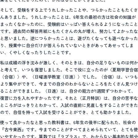
そして、受験をする上でうれしかったことや、つらかったこともたくさ
んありました。うれしかったことは、6年生の最初の方は社会の知識が
まったくなかったのに、受験前はいっぱい答えられるようになったこと
です。過去問の解答用紙にもたくさんの丸が増え、努力してよかったな
と思いました。逆につらかったことは、遊びたくなっても遊べなかった
り、授業中に自分だけが答えられていないときがあってあせってしま
い、くやしくなったりしたことです。
私は成績の浮き沈みが激しく、そのときは、自分の足りないものは何か
と考えて、いつも復習しました。そこで役に立ったのが〈夏期学習合宿
（合宿）〉や、〈日曜進学教室（日進）〉でした。〈合宿〉は、いつも
より集中ができて、今までの自分のわからないところをたくさん見つけ
ることができました。〈日進〉は、自分の能力が1週間ずつわかって、
復習に力を入れやすかったです。それと〈正月特訓〉は、自分の苦手な
ところがはっきりとわかって、入試の直前に見直しをすることができた
ので、自信を持って入試を受けることができ、とても助かりました。
使って良かったなと思った教科書は、6年生の後半に配られた、社会の
『古今東西』です。今までのことがすべてまとめられていて、とても使
いやすかったです。算数では『ラプラス』で、わからない基本的な部分