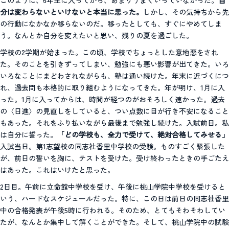
分は変わらないといけないと本当に思った。
しかし、その気持ちから先
の行動になかなか移らないのだ。移ったとしても、すぐにやめてしま
う。なんとか自分を変えたいと思い、残りの夏を過ごした。
学校の2学期が始まった。この頃、学校でちょっとした意地悪をされ
た。そのことを引きずってしまい、勉強にも悪い影響が出てきた。いろ
いろなことにまどわされながらも、塾は通い続けた。年末に近づくにつ
れ、過去問も本格的に取り組むようになってきた。年が明け、1月に入
った。1月に入ってからは、時間が経つのがおそろしく速かった。過去
の〈日進〉の見直しをしていると、つい点数に目が行き不安になること
もあった。それをふり払いながら最後まで勉強し続けた。入試前日。私
は自分に誓った。
「どの学校も、全力で受けて、絶対合格してみせる」
入試当日。第1志望校の同志社香里中学校の受験。ものすごく緊張した
が、前日の誓いを胸に、テストを受けた。受け終わったときの手ごたえ
はあった。これはいけたと思った。
2日目。午前に立命館中学校を受け、午後に桃山学院中学校を受けると
いう、ハードなスケジュールだった。特に、この日は前日の同志社香里
中の合格発表が午後5時に行われる。そのため、とてもそわそわしてい
たが、なんとか集中して解くことができた。そして、桃山学院中の試験