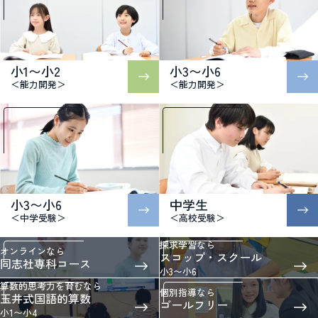
小1〜小2
小3〜小6
＜能力開発＞
＜能力開発＞
小3〜小6
中学生
＜中学受験＞
＜高校受験＞
探求学習なら
オンラインなら
スコップ・スクール
同志社専科コース
小3〜小6
算数的思考力を育むなら
個別指導なら
玉井式国語的算数
ゴールフリー
小1〜小4