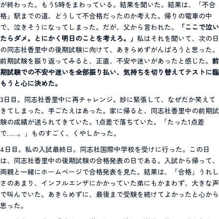
が終わった。もう5時をまわっている。結果を聞いた。結果は、「不合
格」駅までの道、どうして不合格だったのか考えた。帰りの電車の中
で、泣きそうになってしまった。だが、父から言われた。
「ここで泣い
たらダメ。とにかく明日のことを考えろ。」
私はそれを聞いて、次の日
の同志社香里中の後期試験に向けて、あきらめずがんばろうと思った。
前期試験を振り返ってみると、正直、不安や迷いがあったと感じた。
前
期試験での不安や迷いを全部振り払い、気持ちを切り替えてテストに臨
もうと心に決めた。
3日目。同志社香里中に再チャレンジ。妙に緊張して、なぜだか笑えて
きてしまった。手ごたえはあった。家に帰ると、同志社香里中の前期試
験の成績が送られてきていた。1点差で落ちていた。「たった1点差
で……。」ものすごく、くやしかった。
4日目。私の入試最終日。同志社国際中学校を受けに行った。この日
は、同志社香里中の後期試験の合格発表の日である。入試から帰って、
両親と一緒にホームページで合格発表を見た。結果は、「合格」うれし
さのあまり、インフルエンザにかかっていた弟にもかまわず、大きな声
で叫んでいた。あきらめずに、最後まで受験を続けてよかったと心から
思った。