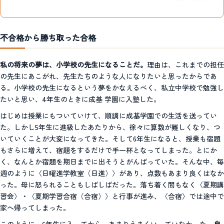
不合格から勝ち取った合格
私の将来の夢は、小学校の先生になることだ。
理由は、これまでの担任
の先生にあこがれ、先生たちのような人になりたいと思ったからであ
る。小学校の先生になるという夢をかなえるべく、私立中学校で勉強し
たいと思い、4年生のときに成基 学園に入塾した。
はじめは授業にもついていけて、順調に成基学園での生活を送ってい
た。しかし5年生に進級したあたりから、徐々に算数が難しくなり、つ
いていくことが大変になってきた。そして6年生になると、授業も宿題
もさらに増えて、宿題をするだけで手一杯となってしまった。とにか
く、なんとか宿題を期日までに出そうとがんばっていた。そんな中、毎
週のように〈日曜進学教室（日進）〉があり、点数もあまり良くはなか
った。母に怒られることもしばしばだった。落ち着く間もなく〈夏期講
習会〉・〈夏期学習合宿（合宿）〉と行事が進み、〈合宿〉では途中で
家へ帰ってしまった。
このように、6年生に入ってから、あまりうまくいっていなかった。
自