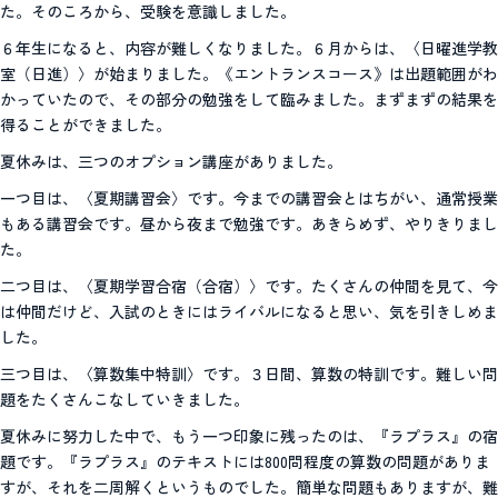
た。そのころから、受験を意識しました。
６年生になると、内容が難しくなりました。６月からは、〈日曜進学教
室（日進）〉が始まりました。《エントランスコース》は出題範囲がわ
かっていたので、その部分の勉強をして臨みました。まずまずの結果を
得ることができました。
夏休みは、三つのオプション講座がありました。
一つ目は、〈夏期講習会〉です。今までの講習会とはちがい、通常授業
もある講習会です。昼から夜まで勉強です。あきらめず、やりきりまし
た。
二つ目は、〈夏期学習合宿（合宿）〉です。たくさんの仲間を見て、今
は仲間だけど、入試のときにはライバルになると思い、気を引きしめま
した。
三つ目は、〈算数集中特訓〉です。３日間、算数の特訓です。難しい問
題をたくさんこなしていきました。
夏休みに努力した中で、もう一つ印象に残ったのは、『ラプラス』の宿
題です。『ラプラス』のテキストには800問程度の算数の問題がありま
すが、それを二周解くというものでした。簡単な問題もありますが、難