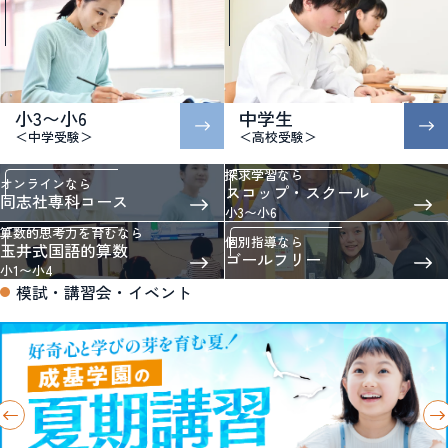
小3〜小6
中学生
＜中学受験＞
＜高校受験＞
探求学習なら
オンラインなら
スコップ・スクール
同志社専科コース
小3〜小6
算数的思考力を育むなら
個別指導なら
玉井式国語的算数
ゴールフリー
小1〜小4
模試・講習会・イベント