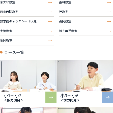
京大北教室
山科教室
四条西院教室
桂教室
知求館ギャラクシー（伏見）
長岡教室
宇治教室
松井山手教室
亀岡教室
コース一覧
小1〜小2
小3〜小6
＜能力開発＞
＜能力開発＞