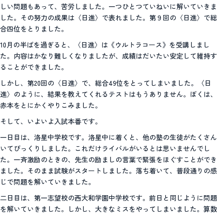
しい問題もあって、苦労しました。一つひとつていねいに解いていきま
した。その努力の成果は〈日進〉で表れました。第９回の〈日進〉で総
合四位をとりました。
10月の半ばを過ぎると、〈日進〉は《ウルトラコース》を受講しまし
た。内容はかなり難しくなりましたが、成績はだいたい安定して維持す
ることができました。
しかし、第20回の〈日進〉で、総合49位をとってしまいました。〈日
進〉のように、結果を教えてくれるテストはもうありません。ぼくは、
赤本をとにかくやりこみました。
そして、いよいよ入試本番です。
一日目は、洛星中学校です。洛星中に着くと、他の塾の生徒がたくさん
いてびっくりしました。これだけライバルがいるとは思いませんでし
た。一斉激励のときの、先生の励ましの言葉で緊張をほぐすことができ
ました。そのまま試験がスタートしました。落ち着いて、普段通りの感
じで問題を解いていきました。
二日目は、第一志望校の西大和学園中学校です。前日と同じように問題
を解いていきました。しかし、大きなミスをやってしまいました。算数