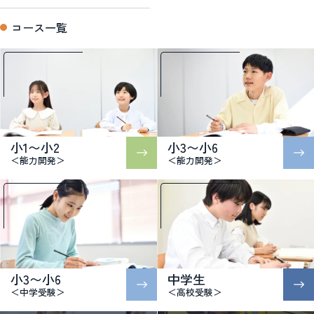
コース一覧
小1〜小2
小3〜小6
＜能力開発＞
＜能力開発＞
小3〜小6
中学生
＜中学受験＞
＜高校受験＞