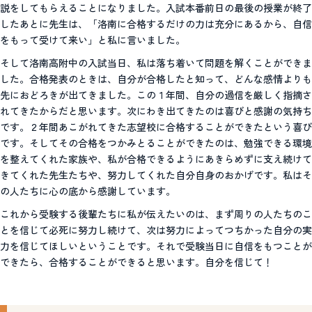
説をしてもらえることになりました。入試本番前日の最後の授業が終了
したあとに先生は、「洛南に合格するだけの力は充分にあるから、自信
をもって受けて来い」と私に言いました。
そして洛南高附中の入試当日、私は落ち着いて問題を解くことができま
した。合格発表のときは、自分が合格したと知って、どんな感情よりも
先におどろきが出てきました。この１年間、自分の過信を厳しく指摘さ
れてきたからだと思います。次にわき出てきたのは喜びと感謝の気持ち
です。２年間あこがれてきた志望校に合格することができたという喜び
です。そしてその合格をつかみとることができたのは、勉強できる環境
を整えてくれた家族や、私が合格できるようにあきらめずに支え続けて
きてくれた先生たちや、努力してくれた自分自身のおかげです。私はそ
の人たちに心の底から感謝しています。
これから受験する後輩たちに私が伝えたいのは、まず周りの人たちのこ
とを信じて必死に努力し続けて、次は努力によってつちかった自分の実
力を信じてほしいということです。それで受験当日に自信をもつことが
できたら、合格することができると思います。自分を信じて！