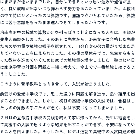
はまだまだ低いままでした。自分はできるという思い込みや過信が強
く、良い成績が出ないにも拘わらず努力をおこたっていました。４教科
の中で特にひどかったのは算数です。国語で点がとれていたため、算数
には苦手意識をもったまま進んできてしまったからです。
洛南高附中の模試で算数が足を引っぱりＤ判定になったときは、両親が
先生と面談をしました。そのあとに先生から、洛南女子に合格した先輩
たちの努力量や勉強の様子を話されて、自分自身の努力量がまだまだ足
りていないことを伝えられました。その後の夏休みでは、先生からもら
った教材を進めていくために家での勉強量を増やしました。塾のない日
は家庭学習の計画を両親と一緒に考えて、今までで一番勉強し続けるよ
うにしました。
このように苦手教科とも向き合って、入試が始まりました。
前受けの愛光中学校では、思った通りに問題を解き進め、良い結果を出
すことができました。しかし、初日の高槻中学校の入試では、合格はし
たものの算数の手ごたえが悪く、私は不安になってしまいました。
２日目の立命館中学校の受験を終えて家に帰ってから、先生に電話をし
て高槻中の入試で思うような結果を出すことができず、不安になってい
ることを伝えました。そうしたら、ビデオ通話で高槻中の入試問題の解