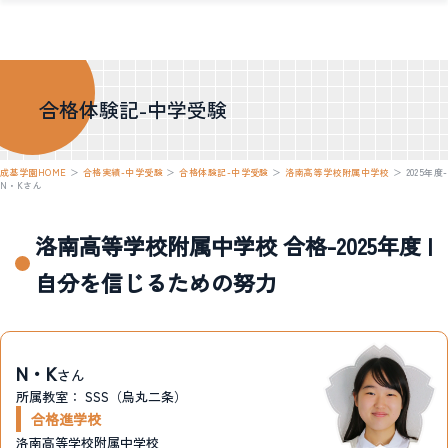
合格体験記-中学受験
成基学園HOME
＞
合格実績-中学受験
＞
合格体験記-中学受験
＞
洛南高等学校附属中学校
＞
2025年度-
N・Kさん
洛南高等学校附属中学校 合格-2025年度 |
自分を信じるための努力
N・K
さん
所属教室：
SSS（烏丸二条）
合格進学校
洛南高等学校附属中学校