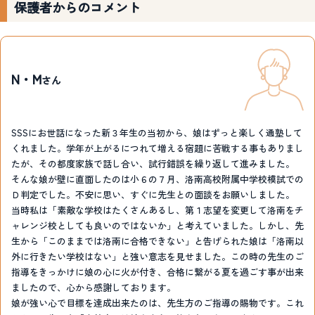
保護者からのコメント
N・M
さん
SSSにお世話になった新３年生の当初から、娘はずっと楽しく通塾して
くれました。学年が上がるにつれて増える宿題に苦戦する事もありまし
たが、その都度家族で話し合い、試行錯誤を繰り返して進みました。
そんな娘が壁に直面したのは小６の７月、洛南高校附属中学校模試での
Ｄ判定でした。不安に思い、すぐに先生との面談をお願いしました。
当時私は「素敵な学校はたくさんあるし、第１志望を変更して洛南をチ
ャレンジ校としても良いのではないか」と考えていました。しかし、先
生から「このままでは洛南に合格できない」と告げられた娘は「洛南以
外に行きたい学校はない」と強い意志を見せました。この時の先生のご
指導をきっかけに娘の心に火が付き、合格に繋がる夏を過ごす事が出来
ましたので、心から感謝しております。
娘が強い心で目標を達成出来たのは、先生方のご指導の賜物です。これ