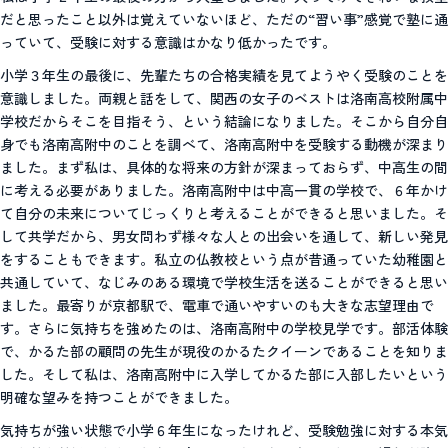
だと思ったこと以外は覚えていないほど、ただの“習い事”感覚で塾に通
っていて、受験に対する意識はかなり低かったです。
小学３年生の最後に、先輩たちの合格実績を見てようやく受験のことを
意識しました。両親と話をして、関西の女子のベストは洛南高校附属中
学校だからそこを目指そう、という結論になりました。そこから自分自
身でも洛南高附中のことを調べて、洛南高附中を受験する動機が深まり
ました。まず私は、具体的な将来の方針が深まっておらず、中高生の間
に考える必要がありました。洛南高附中は中高一貫の学校で、６年かけ
て自分の未来についてじっくりと考えることができると思いました。そ
して共学だから、男女問わず様々な人との出会いを通して、新しい発見
をすることもできます。私立の仏教校という点が昔通っていた幼稚園と
共通していて、なじみのある環境で学校生活を送ることができると思い
ました。最寄りが京都駅で、電車で通いやすいのも大きな志望理由で
す。さらに気持ちを強めたのは、洛南高附中の学校見学です。部活体験
で、かるた部の顧問の先生が現役のかるたクイーンであることを知りま
した。そして私は、洛南高附中に入学してかるた部に入部したいという
明確な望みを持つことができました。
気持ちが強い状態で小学６年生になったけれど、受験勉強に対する本気