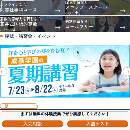
探求学習なら
オンラインなら
スコップ・スクール
同志社専科コース
小3〜小6
算数的思考力を育むなら
個別指導なら
玉井式国語的算数
ゴールフリー
小1〜小4
模試・講習会・イベント
一覧
まずは無料の体験授業でぜひ実感してください！
入会相談
入塾テスト