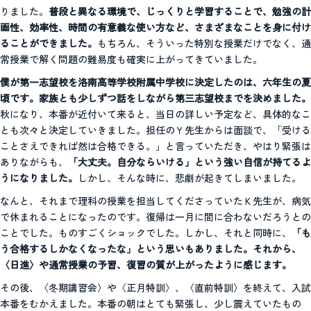
りました。
普段と異なる環境で、じっくりと学習することで、勉強の計
画性、効率性、時間の有意義な使い方など、さまざまなことを身に付け
ることができました。
もちろん、そういった特別な授業だけでなく、通
常授業で解く問題の難易度も確実に上がってきていました。
僕が第一志望校を洛南高等学校附属中学校に決定したのは、六年生の夏
頃です。家族とも少しずつ話をしながら第三志望校までを決めました。
秋になり、本番が近付いて来ると、当日の詳しい予定など、具体的なこ
とも次々と決定していきました。担任のＹ先生からは面談で、「受ける
ことさえできれば然は合格できる。」と言っていただき、やはり緊張は
ありながらも、
「大丈夫。自分ならいける」という強い自信が持てるよ
うになりました。
しかし、そんな時に、悲劇が起きてしまいました。
なんと、それまで理科の授業を担当してくださっていたＫ先生が、病気
で休まれることになったのです。復帰は一月に間に合わないだろうとの
ことでした。ものすごくショックでした。しかし、それと同時に、
「も
う合格するしかなくなったな」という思いもありました。それから、
〈日進〉や通常授業の予習、復習の質が上がったように感じます。
その後、〈冬期講習会〉や〈正月特訓〉、〈直前特訓〉を終えて、入試
本番をむかえました。本番の朝はとても緊張し、少し震えていたもの