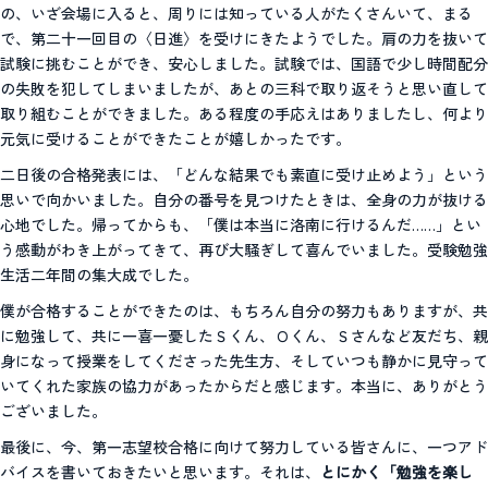
の、いざ会場に入ると、周りには知っている人がたくさんいて、まる
で、第二十一回目の〈日進〉を受けにきたようでした。肩の力を抜いて
試験に挑むことができ、安心しました。試験では、国語で少し時間配分
の失敗を犯してしまいましたが、あとの三科で取り返そうと思い直して
取り組むことができました。ある程度の手応えはありましたし、何より
元気に受けることができたことが嬉しかったです。
二日後の合格発表には、「どんな結果でも素直に受け止めよう」という
思いで向かいました。自分の番号を見つけたときは、全身の力が抜ける
心地でした。帰ってからも、「僕は本当に洛南に行けるんだ……」とい
う感動がわき上がってきて、再び大騒ぎして喜んでいました。受験勉強
生活二年間の集大成でした。
僕が合格することができたのは、もちろん自分の努力もありますが、共
に勉強して、共に一喜一憂したＳくん、Ｏくん、Ｓさんなど友だち、親
身になって授業をしてくださった先生方、そしていつも静かに見守って
いてくれた家族の協力があったからだと感じます。本当に、ありがとう
ございました。
最後に、今、第一志望校合格に向けて努力している皆さんに、一つアド
バイスを書いておきたいと思います。それは、
とにかく「勉強を楽し