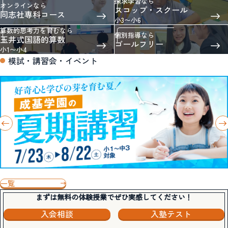
探求学習なら
オンラインなら
スコップ・スクール
同志社専科コース
小3〜小6
算数的思考力を育むなら
個別指導なら
玉井式国語的算数
ゴールフリー
小1〜小4
模試・講習会・イベント
一覧
まずは無料の体験授業でぜひ実感してください！
入会相談
入塾テスト