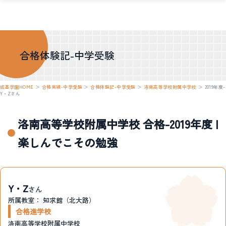
合格体験記-中学受験
成基学園HOME
＞
合格実績-中学受験
＞
合格体験記-中学受験
＞
洛南高等学校附属中学校
＞
2019年度-
Y・Zさん
洛南高等学校附属中学校 合格-2019年度 |
楽しんでこその勉強
Y・Z
さん
所属教室：
知求館（北大路）
合格進学校
洛南高等学校附属中学校