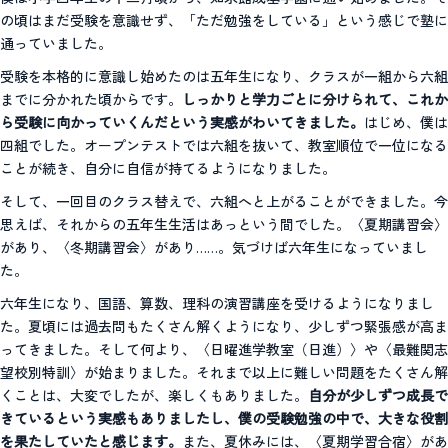
の頃はまだ受験を意識せず、「ただ勉強をしている」という感じで塾に
通っていました。
受験を本格的に意識し始めたのは五年生になり、クラスが一組から六組
までに分かれた頃からです。
しっかりと学力ごとに分けられて、これか
ら受験に向かっていくんだという実感がわいてきました。
はじめ、僕は
四組でした。オープンテストでは六組を抜いて、教室順位で一位になる
ことが続き、自分に自信が持てるようになりました。
そして、一回目のクラス替えで、六組へと上がることができました。今
思えば、それからの五年生生活はあっという間でした。〈夏期講習会〉
があり、〈冬期講習会〉があり……。気づけば六年生になっていまし
た。
六年生になり、国語、算数、理科の演習講座を受けるようになりまし
た。夏頃には過去問もたくさん解くようになり、少しずつ緊張感が高ま
ってきました。そして何より、〈日曜進学教室（日進）〉や〈最難関志
望校別特訓〉が始まりました。それまで以上に難しい問題をたくさん解
くことは、大変でしたが、楽しくもありました。
自分が少しずつ成長で
きているという実感もありましたし、僕の受験勉強の中で、大きな役割
を果たしていたと感じます。
また、夏休みには、〈夏期学習合宿〉があ