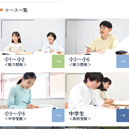
コース一覧
小1〜小2
小3〜小6
＜能力開発＞
＜能力開発＞
小3〜小6
中学生
＜中学受験＞
＜高校受験＞