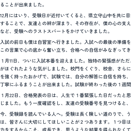
ることが出来ました。
12月にはいり、受験日が近付いてくると、県立守山中を共に
することで、友達との絆が深まり、その存在が、僕の心の支え
など、受験へのラストスパートをかけていきました。
入試の前日も僕は自習室へ行きました。入試への最後の準備を
この言葉で心の底から奮い立ち、合格への自信がみなぎってき
１月11日、ついに入試本番を迎えました。独特の緊張感がた
がほぐれたような気がしました。校門をくぐり、校舎、さらに
を強く持ったおかげで、試験では、自分の解答に自信を持ち、
丁寧にふるまうことが出来ました。試験が終わった後の１週間
１月22日、合格発表の日は、人生で１番緊張した日だったと
じました。もう一度確認をし、友達の受験番号を見つけると、
今、受験録を読んでいる人へ。受験は長く険しい道のりで、う
は、皆さんに大切にしてほしいことが２つあります。１つ目は
力をするからこそ、成長でき、思うような結果を得られなくて