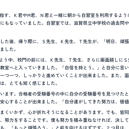
目指す、Ｋ君やМ君、Ｎ君と一緒に朝から自習室を利用するよう
にもなっていました。自習室では、滋賀県立中学校の過去問や
した後、帰り際に、Ｓ先生、Ｋ先生、Ｔ先生が、「明日、頑張
ました。
だよう中、校門の前には、Ｋ先生、Ｔ先生、さらに画面越しに
教室へと入っていきました。「自信を持とう。」と自分に言い
一つ一つ、しっかりと進めていくことが出来ました。また、面
は、とても短く感じました。
思います。合格者の受験番号の中に自分の受験番号を見つけた
安心することが出来ました。「自分達がしてきた努力は、価値
まくいかず、心が折れそうになることがあります。でも、皆同
、努力をすることです。僕も努力を積み重ねなければ、決して
も、「もっと頑張ろう。」と前を向けるはずです。２つ目は、