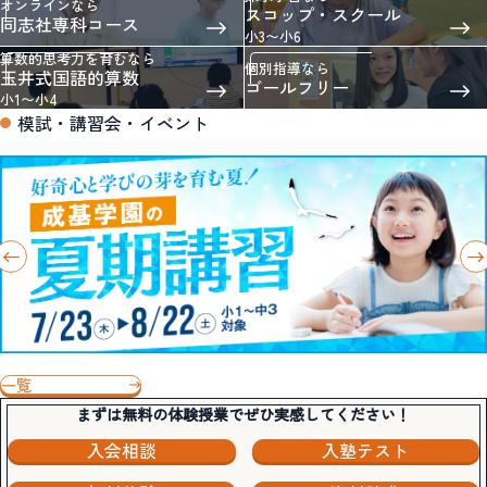
オンラインなら
スコップ・スクール
同志社専科コース
小3〜小6
算数的思考力を育むなら
個別指導なら
玉井式国語的算数
ゴールフリー
小1〜小4
模試・講習会・イベント
一覧
まずは無料の体験授業でぜひ実感してください！
入会相談
入塾テスト