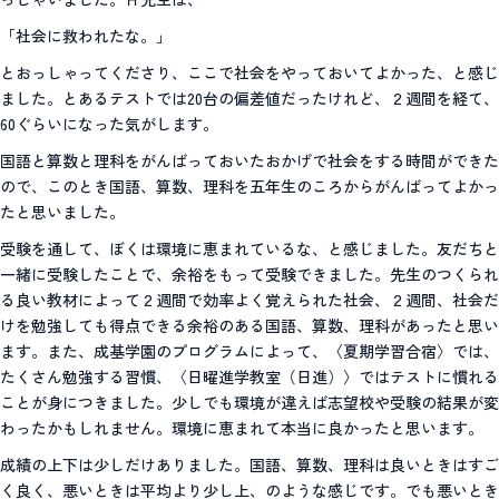
「社会に救われたな。」
とおっしゃってくださり、ここで社会をやっておいてよかった、と感じ
ました。とあるテストでは20台の偏差値だったけれど、２週間を経て、
60ぐらいになった気がします。
国語と算数と理科をがんばっておいたおかげで社会をする時間ができた
ので、このとき国語、算数、理科を五年生のころからがんばってよかっ
たと思いました。
受験を通して、ぼくは環境に恵まれているな、と感じました。友だちと
一緒に受験したことで、余裕をもって受験できました。先生のつくられ
る良い教材によって２週間で効率よく覚えられた社会、２週間、社会だ
けを勉強しても得点できる余裕のある国語、算数、理科があったと思い
ます。また、成基学園のプログラムによって、〈夏期学習合宿〉では、
たくさん勉強する習慣、〈日曜進学教室（日進）〉ではテストに慣れる
ことが身につきました。少しでも環境が違えば志望校や受験の結果が変
わったかもしれません。環境に恵まれて本当に良かったと思います。
成績の上下は少しだけありました。国語、算数、理科は良いときはすご
く良く、悪いときは平均より少し上、のような感じです。でも悪いとき