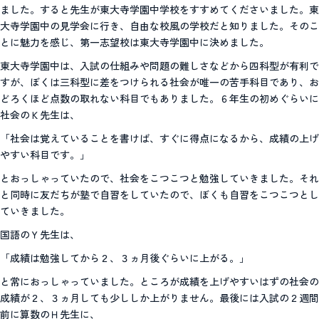
ました。すると先生が東大寺学園中学校をすすめてくださいました。東
大寺学園中の見学会に行き、自由な校風の学校だと知りました。そのこ
とに魅力を感じ、第一志望校は東大寺学園中に決めました。
東大寺学園中は、入試の仕組みや問題の難しさなどから四科型が有利で
すが、ぼくは三科型に差をつけられる社会が唯一の苦手科目であり、お
どろくほど点数の取れない科目でもありました。６年生の初めぐらいに
社会のＫ先生は、
「社会は覚えていることを書けば、すぐに得点になるから、成績の上げ
やすい科目です。」
とおっしゃっていたので、社会をこつこつと勉強していきました。それ
と同時に友だちが塾で自習をしていたので、ぼくも自習をこつこつとし
ていきました。
国語のＹ先生は、
「成績は勉強してから２、３ヵ月後ぐらいに上がる。」
と常におっしゃっていました。ところが成績を上げやすいはずの社会の
成績が２、３ヵ月しても少ししか上がりません。最後には入試の２週間
前に算数のＨ先生に、