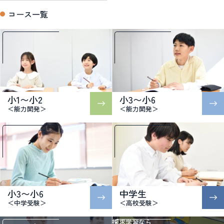
コース一覧
小1〜小2
小3〜小6
＜能力開発＞
＜能力開発＞
小3〜小6
中学生
＜中学受験＞
＜高校受験＞
探求学習なら