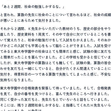
「あと２週間、社会の勉強しかするな。」
と言われ、算数の先生に社会のことについて言われるほど、社会の成績
が悪いことにあらためて気付きました。
それから２週間、Ｋ先生からいただいた教材のうち、歴史の部分をやり
直したり、歴史資料を１周見て、その中で自分に欠けているところを書
いて覚えたりと、社会の勉強だけをして入試をむかえました。そのおか
げかどこの入試でも平常心をもって臨むことができました。入試を受け
てみると東大寺学園中の社会はとても簡単だと感じ、試験の後に友だち
と簡単だったことを喜んでいました。どこの学校も受かると信じていま
したが、東大寺学園中の算数はとても難しくて、試験の後、算数の答合
わせを友だちと一緒にしていると、自分がたくさん間違えていることに
気付き、得意科目の一つである算数で失敗してしまったと感じ、不安な
気持ちになりました。
東大寺学園中の合格発表を緊張して待っていました。そして、合格発表
を見て、自分の番号を見つけると、喜んで先生のところへ行きました。
同じく受かった友だちと、先生たちとでいろいろと話をしていました。
そこには、残り２週間社会しかするな、と指導してくれたＨ先生もいら
っしゃいました。Ｈ先生は、