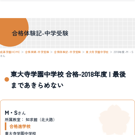
合格体験記-中学受験
成基学園HOME
＞
合格実績-中学受験
＞
合格体験記-中学受験
＞
東大寺学園中学校
＞
2018年度-M・S
さん
東大寺学園中学校 合格-2018年度 | 最後
まであきらめない
M・S
さん
所属教室：
知求館（北大路）
合格進学校
東大寺学園中学校