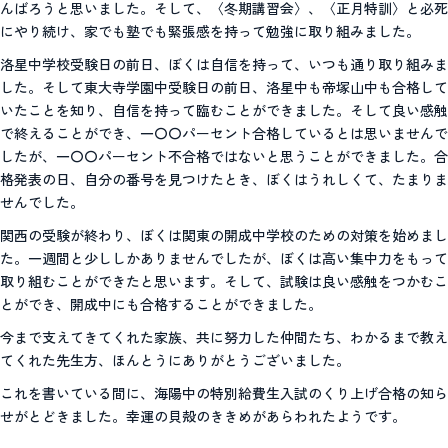
んばろうと思いました。そして、〈冬期講習会〉、〈正月特訓〉と必死
にやり続け、家でも塾でも緊張感を持って勉強に取り組みました。
洛星中学校受験日の前日、ぼくは自信を持って、いつも通り取り組みま
した。そして東大寺学園中受験日の前日、洛星中も帝塚山中も合格して
いたことを知り、自信を持って臨むことができました。そして良い感触
で終えることができ、一〇〇パーセント合格しているとは思いませんで
したが、一〇〇パーセント不合格ではないと思うことができました。合
格発表の日、自分の番号を見つけたとき、ぼくはうれしくて、たまりま
せんでした。
関西の受験が終わり、ぼくは関東の開成中学校のための対策を始めまし
た。一週間と少ししかありませんでしたが、ぼくは高い集中力をもって
取り組むことができたと思います。そして、試験は良い感触をつかむこ
とができ、開成中にも合格することができました。
今まで支えてきてくれた家族、共に努力した仲間たち、わかるまで教え
てくれた先生方、ほんとうにありがとうございました。
これを書いている間に、海陽中の特別給費生入試のくり上げ合格の知ら
せがとどきました。幸運の貝殻のききめがあらわれたようです。