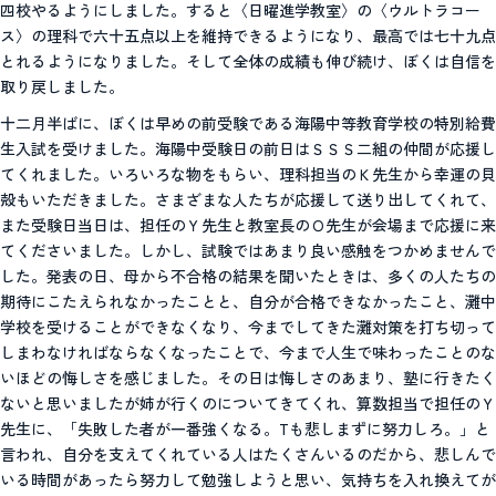
四校やるようにしました。すると〈日曜進学教室〉の〈ウルトラコー
ス〉の理科で六十五点以上を維持できるようになり、最高では七十九点
とれるようになりました。そして全体の成績も伸び続け、ぼくは自信を
取り戻しました。
十二月半ばに、ぼくは早めの前受験である海陽中等教育学校の特別給費
生入試を受けました。海陽中受験日の前日はＳＳＳ二組の仲間が応援し
てくれました。いろいろな物をもらい、理科担当のＫ先生から幸運の貝
殻もいただきました。さまざまな人たちが応援して送り出してくれて、
また受験日当日は、担任のＹ先生と教室長のＯ先生が会場まで応援に来
てくださいました。しかし、試験ではあまり良い感触をつかめませんで
した。発表の日、母から不合格の結果を聞いたときは、多くの人たちの
期待にこたえられなかったことと、自分が合格できなかったこと、灘中
学校を受けることができなくなり、今までしてきた灘対策を打ち切って
しまわなければならなくなったことで、今まで人生で味わったことのな
いほどの悔しさを感じました。その日は悔しさのあまり、塾に行きたく
ないと思いましたが姉が行くのについてきてくれ、算数担当で担任のＹ
先生に、「失敗した者が一番強くなる。Tも悲しまずに努力しろ。」と
言われ、自分を支えてくれている人はたくさんいるのだから、悲しんで
いる時間があったら努力して勉強しようと思い、気持ちを入れ換えてが