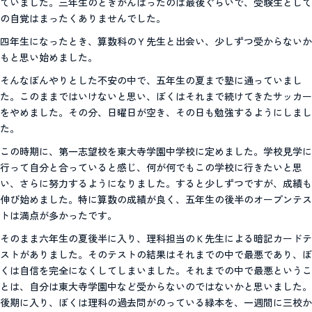
ていました。三年生のときがんばったのは最後ぐらいで、受験生として
の自覚はまったくありませんでした。
四年生になったとき、算数科のＹ先生と出会い、少しずつ受からないか
もと思い始めました。
そんなぼんやりとした不安の中で、五年生の夏まで塾に通っていまし
た。このままではいけないと思い、ぼくはそれまで続けてきたサッカー
をやめました。その分、日曜日が空き、その日も勉強するようにしまし
た。
この時期に、第一志望校を東大寺学園中学校に定めました。学校見学に
行って自分と合っていると感じ、何が何でもこの学校に行きたいと思
い、さらに努力するようになりました。すると少しずつですが、成績も
伸び始めました。特に算数の成績が良く、五年生の後半のオープンテス
トは満点が多かったです。
そのまま六年生の夏後半に入り、理科担当のＫ先生による暗記カードテ
ストがありました。そのテストの結果はそれまでの中で最悪であり、ぼ
くは自信を完全になくしてしまいました。それまでの中で最悪というこ
とは、自分は東大寺学園中など受からないのではないかと思いました。
後期に入り、ぼくは理科の過去問がのっている緑本を、一週間に三校か