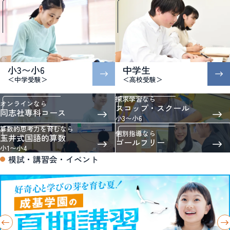
小3〜小6
中学生
＜中学受験＞
＜高校受験＞
探求学習なら
オンラインなら
スコップ・スクール
同志社専科コース
小3〜小6
算数的思考力を育むなら
個別指導なら
玉井式国語的算数
ゴールフリー
小1〜小4
模試・講習会・イベント