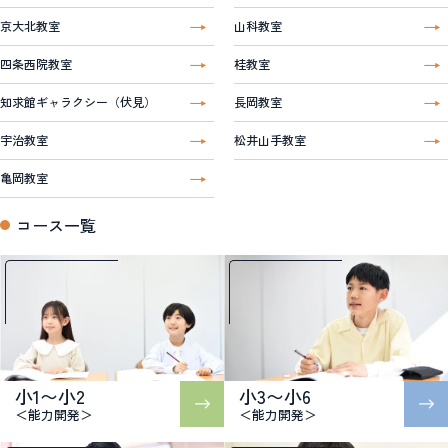
京大北教室
山科教室
四条西院教室
桂教室
知求館ギャラクシー（伏見）
長岡教室
宇治教室
松井山手教室
亀岡教室
コース一覧
小1〜小2
小3〜小6
＜能力開発＞
＜能力開発＞