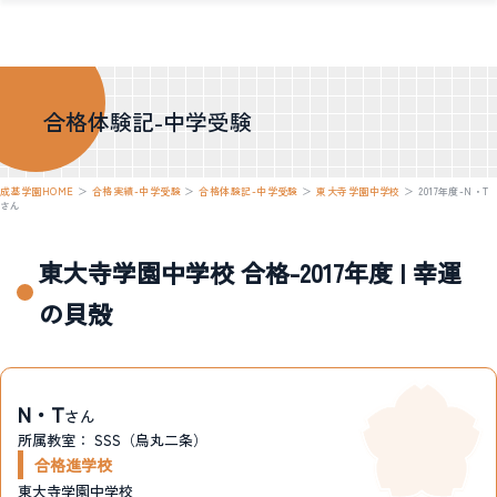
合格体験記-中学受験
成基学園HOME
＞
合格実績-中学受験
＞
合格体験記-中学受験
＞
東大寺学園中学校
＞
2017年度-N・T
さん
東大寺学園中学校 合格-2017年度 | 幸運
の貝殻
N・T
さん
所属教室：
SSS（烏丸二条）
合格進学校
東大寺学園中学校