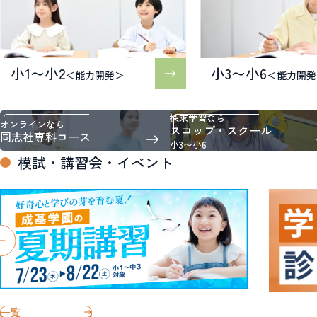
小1〜小2
小3〜小6
＜能力開発＞
＜能力開発
探求学習なら
オンラインなら
スコップ・スクール
同志社専科コース
小3〜小6
模試・講習会・イベント
一覧