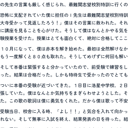
の先生の言葉も厳しく感じられ、最難関志望校別特訓に行くの
恐怖に支配されていた僕に担任のＩ先生は最難関志望校別特訓
大寺受かって見返したろう！」僕はその言葉に救われた。それ
に講座を見ることを心がけた。そうして僕はなんとかやる気を
験授業を受けた。授業はとても面白くて、絶対に合格してここ
１０月になって、僕は赤本を解き始めた。最初は全然解けなか
もう一度解くと８０点も取れた。そうしてめげずに何回も解い
そして本番は緊張すると分かっていたので、前受験で練習をし
った。結果は合格だった。しかも特待生で受かったのでとても
ついに本番の受験が近づいてきた。１日目に洛星中学校、２日
張していた。僕はなんとか気持ちをまぎらわせようとした。そ
た。この歌の歌詞は僕に勇気をくれた。だから僕は歌って不安
受験当日、校舎に入る時、「よし！！」と気合を入れて向かっ
れない。そして無事に入試を終え、結果発表の日を待った。