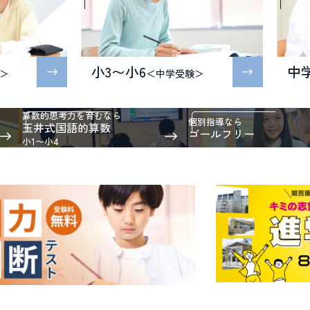
小3〜小6
中
＞
＜中学受験＞
算数的思考力を育むなら
個別指導なら
玉井式国語的算数
ゴールフリー
小1〜小4