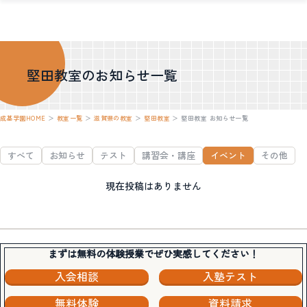
堅田教室のお知らせ一覧
成基学園HOME
＞
教室一覧
＞
滋賀県の教室
＞
堅田教室
＞
堅田教室 お知らせ一覧
すべて
お知らせ
テスト
講習会・講座
イベント
その他
現在投稿はありません
まずは無料の体験授業でぜひ実感してください！
入会相談
入塾テスト
無料体験
資料請求