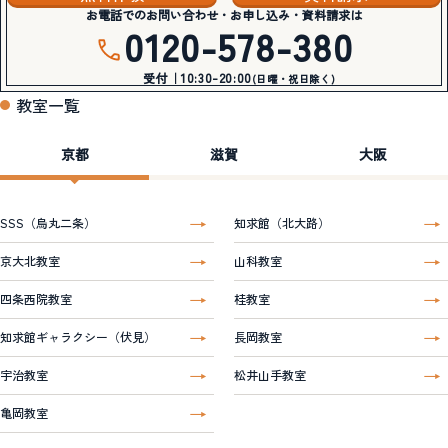
お電話でのお問い合わせ・お申し込み・資料請求は
0120-578-380
受付｜10:30-20:00
(日曜・祝日除く)
教室一覧
京都
滋賀
大阪
SSS（烏丸二条）
知求館（北大路）
京大北教室
山科教室
四条西院教室
桂教室
知求館ギャラクシー（伏見）
長岡教室
宇治教室
松井山手教室
亀岡教室