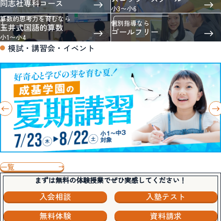
同志社専科コース
小3〜小6
算数的思考力を育むなら
個別指導なら
玉井式国語的算数
ゴールフリー
小1〜小4
模試・講習会・イベント
一覧
まずは無料の体験授業でぜひ実感してください！
入会相談
入塾テスト
無料体験
資料請求