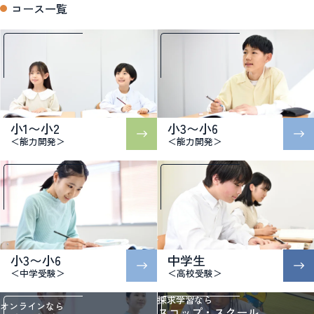
コース一覧
小1〜小2
小3〜小6
＜能力開発＞
＜能力開発＞
小3〜小6
中学生
＜中学受験＞
＜高校受験＞
探求学習なら
オンラインなら
スコップ・スクール