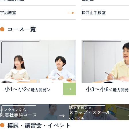
宇治教室
松井山手教室
コース一覧
小1〜小2
小3〜小6
＜能力開発＞
＜能力開発
探求学習なら
オンラインなら
スコップ・スクール
同志社専科コース
小3〜小6
模試・講習会・イベント