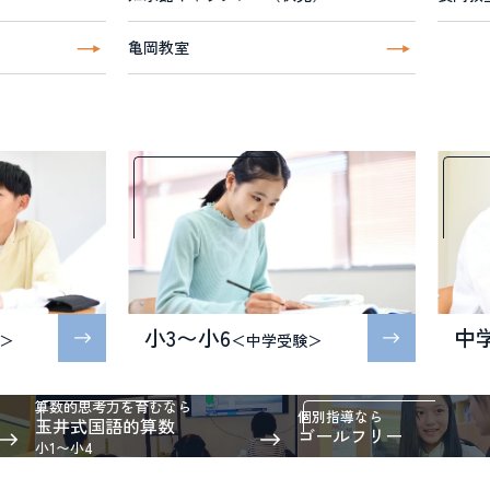
亀岡教室
小3〜小6
中
＞
＜中学受験＞
算数的思考力を育むなら
個別指導なら
玉井式国語的算数
ゴールフリー
小1〜小4