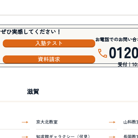
でぜひ実感してください！
お電話でのお問い合
入塾テスト
012
資料請求
受付｜10:3
滋賀
京大北教室
山科教
知求館ギャラクシー（伏見）
長岡教