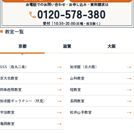
お電話でのお問い合わせ・お申し込み・資料請求は
0120-578-380
受付｜10:30-20:00
(日曜・祝日除く)
教室一覧
京都
滋賀
大阪
SSS（烏丸二条）
知求館（北大路）
京大北教室
山科教室
四条西院教室
桂教室
知求館ギャラクシー（伏見）
長岡教室
宇治教室
松井山手教室
亀岡教室