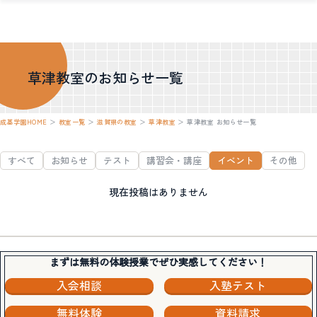
草津教室のお知らせ一覧
成基学園HOME
＞
教室一覧
＞
滋賀県の教室
＞
草津教室
＞
草津教室 お知らせ一覧
すべて
お知らせ
テスト
講習会・講座
イベント
その他
現在投稿はありません
まずは無料の体験授業でぜひ実感してください！
入会相談
入塾テスト
無料体験
資料請求