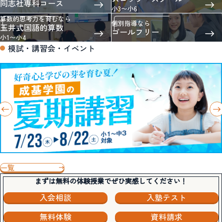
同志社専科コース
小3〜小6
算数的思考力を育むなら
個別指導なら
玉井式国語的算数
ゴールフリー
小1〜小4
模試・講習会・イベント
一覧
まずは無料の体験授業でぜひ実感してください！
入会相談
入塾テスト
無料体験
資料請求