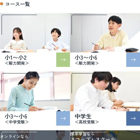
コース一覧
小1〜小2
小3〜小6
＜能力開発＞
＜能力開発＞
小3〜小6
中学生
＜中学受験＞
＜高校受験＞
探求学習なら
オンラインなら
スコップ・スクール