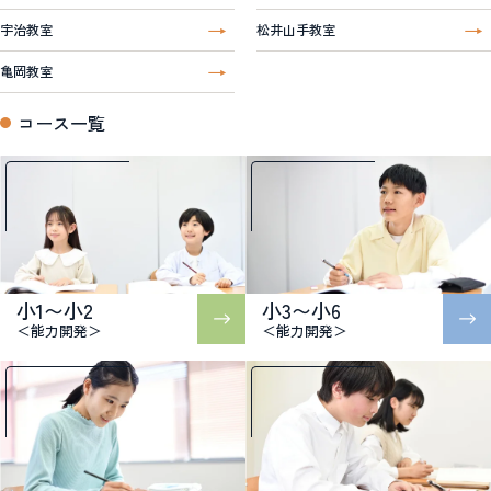
宇治教室
松井山手教室
亀岡教室
コース一覧
小1〜小2
小3〜小6
＜能力開発＞
＜能力開発＞