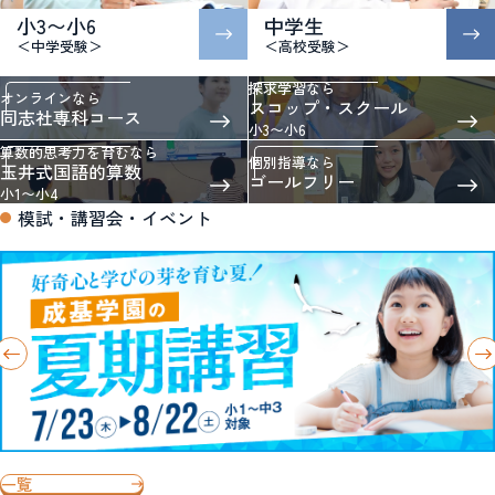
小3〜小6
中学生
＜中学受験＞
＜高校受験＞
探求学習なら
オンラインなら
スコップ・スクール
同志社専科コース
小3〜小6
算数的思考力を育むなら
個別指導なら
玉井式国語的算数
ゴールフリー
小1〜小4
模試・講習会・イベント
一覧