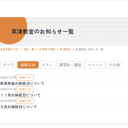
草津教室のお知らせ一覧
成基学園HOME
＞
教室一覧
＞
滋賀県の教室
＞
草津教室
＞
草津教室 お知らせ一覧
すべて
お知らせ
テスト
講習会・講座
イベント
その他
2025/12/29
お知らせ
年末年始の休校日について
2025/11/10
お知らせ
１１月の休校日について
2025/09/15
お知らせ
９月の休校日について