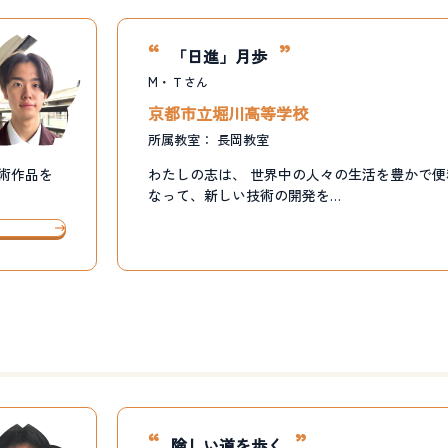
「日進」月歩
М・Ｔ
さん
京都市立堀川高等学校
所属教室：
長岡教室
術作品を
わたしの志は、 世界中の人々の生活を豊かで
なって、新しい技術の開発を…
険しい道を歩く