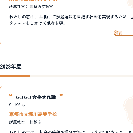
所属教室：
四条西院教室
わたしの志は、 共働して課題解決を目指す社会を実現するため、
クションをしかけて他者を導…
詳細
2023年度
GO GO 合格大作戦
S・K
さん
京都市立堀川高等学校
所属教室：
桂教室
わたしの志は、 社会の笑顔を増やす為に、ラジオDJになってリス