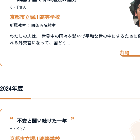
K・T
さん
京都市立堀川高等学校
所属教室：
四条西院教室
わたしの志は、 世界中の国々を繋いで平和な世の中にするために
れる外交官になって、国どう…
詳細
2024年度
不安と闘い続けた一年
H・K
さん
京都市立堀川高等学校