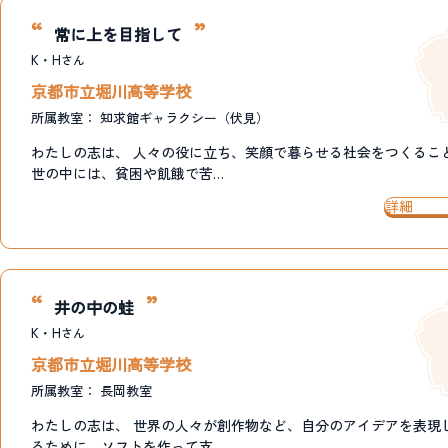
常に上を目指して
K・H
さん
京都市立堀川高等学校
所属教室：
知求館ギャラクシー（伏見）
わたしの志は、 人々の役に立ち、笑顔で暮らせる社会をつくるこ
世の中には、貧困や飢餓で苦…
詳細
井の中の蛙
K・H
さん
京都市立堀川高等学校
所属教室：
長岡教室
わたしの志は、 世界の人々が創作物など、自分のアイデアを表現
るために、ソフトを作って支…