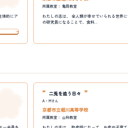
所属教室：
亀岡教室
主体的にア
わたしの志は、 全人類が幸せでいられる世界に
の研究員になることで、食料…
二兎を追う日々
A・M
さん
京都市立堀川高等学校
所属教室：
山科教室
ナー全員を
わたしの志は、 助産師になって、お産や子育