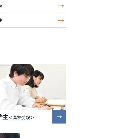
室
室
学生
＜高校受験＞