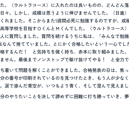
た。〈ウルトラコース〉に入れたのは良いものの、どんどん落
日々。しかし、成績は思うように伸びませんでした。〈日進〉
くれました。そこからまた1週間必死に勉強するのですが、成
高等学校を目指すＯくんとＭくんでした。〈ウルトラコース〉
2人に質問しました。質問を続けるうちに私は、「みんなで勉
恥なんて捨てていました。とにかく合格したいという一心でし
格するんだ！ と気持ちを強く持ち、赤本に取り組みました。
ません。最後までノンストップで駆け抜けてやる！ と全力で
ち着いて問題を解くことができました。合格発表の日は、焦っ
分の番号が印刷されているのを見つけたとき、もう人が少なく
。涙で滲んだ青空が、いつもより青く、そして澄んで見えまし
分のやりたいことを決して諦めずに困難に打ち勝っていき、夢