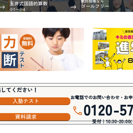
個別指導なら
玉井式国語的算数
ゴールフリー
小1〜小4
感してください！
お電話でのお問い合わせ・お申
入塾テスト
0120-5
資料請求
受付｜10:30-20:00