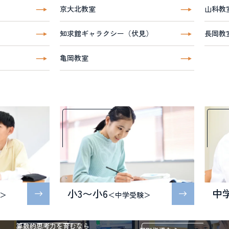
京大北教室
山科教
知求館ギャラクシー（伏見）
長岡教
亀岡教室
小3〜小6
中
＞
＜中学受験＞
算数的思考力を育むなら