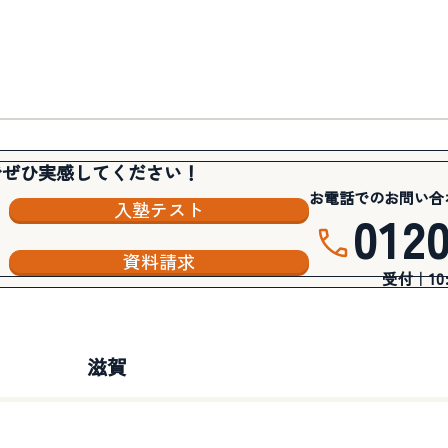
でぜひ実感してください！
お電話でのお問い合
入塾テスト
012
資料請求
受付｜10:3
滋賀