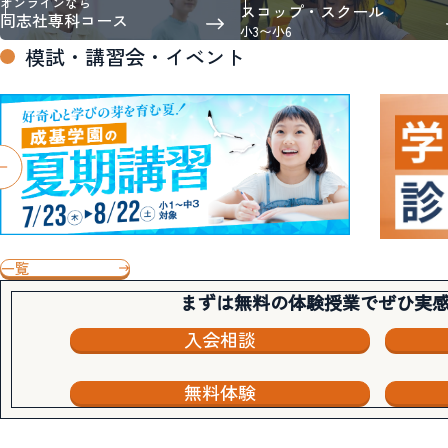
オンラインなら
スコップ・スクール
同志社専科コース
小3〜小6
模試・講習会・イベント
一覧
まずは無料の体験授業でぜひ実
入会相談
無料体験