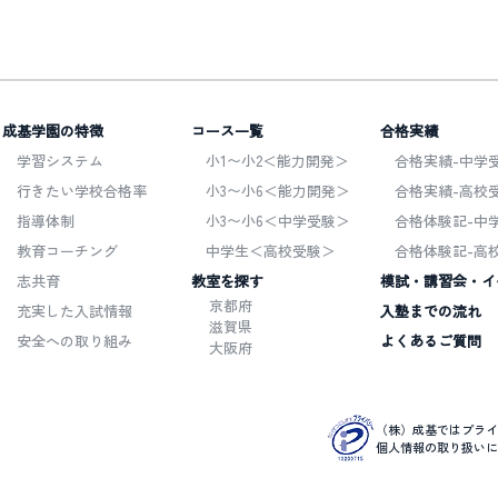
成基学園の特徴
コース一覧
合格実績
学習システム
小1〜小2＜能力開発＞
合格実績-中学受
行きたい学校合格率
小3〜小6＜能力開発＞
合格実績-高校受
指導体制
小3〜小6＜中学受験＞
合格体験記-中
教育コーチング
中学生＜高校受験＞
合格体験記-高
志共育
教室を探す
模試・講習会・イ
京都府
充実した入試情報
入塾までの流れ
滋賀県
安全への取り組み
よくあるご質問
大阪府
（株）成基ではプライ
個人情報の取り扱いに