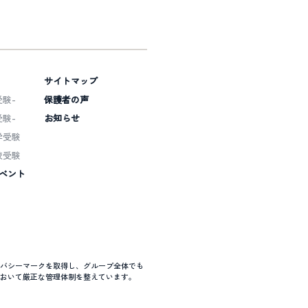
サイトマップ
験-
保護者の声
験-
お知らせ
学受験
校受験
ベント
バシーマークを取得し、グループ全体でも
おいて厳正な管理体制を整えています。