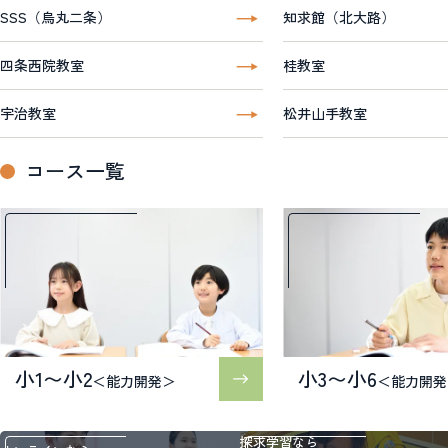
SSS（烏丸二条）
知求館（北大路）
四条西院教室
桂教室
宇治教室
松井山手教室
コース一覧
小1〜小2
小3〜小6
＜能力開発＞
＜能力開発
探求学習なら