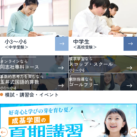
小3〜小6
中学生
＜中学受験＞
＜高校受験＞
探求学習なら
オンラインなら
スコップ・スクール
同志社専科コース
小3〜小6
算数的思考力を育むなら
個別指導なら
玉井式国語的算数
ゴールフリー
小1〜小4
模試・講習会・イベント