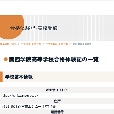
合格体験記-高校受験
成基学園HOME
＞
合格実績-高校受験
＞
合格体験記-高校受験
＞
関西学院高等学校
関西学院高等学校合格体験記の一覧
学校基本情報
WebサイトURL
https://sh.kwansei.ac.jp/
住所
〒662-8501 西宮市上ケ原一番町1-155
電話番号