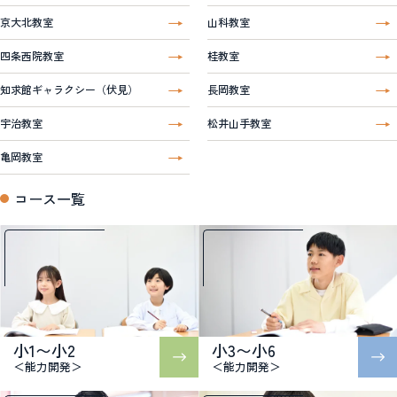
京大北教室
山科教室
四条西院教室
桂教室
知求館ギャラクシー（伏見）
長岡教室
宇治教室
松井山手教室
亀岡教室
コース一覧
小1〜小2
小3〜小6
＜能力開発＞
＜能力開発＞