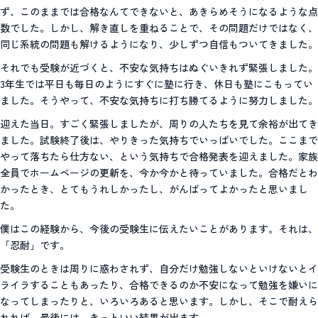
ず、このままでは合格なんてできないと、あきらめそうになるような点
数でした。しかし、解き直しを重ねることで、その問題だけではなく、
同じ系統の問題も解けるようになり、少しずつ自信もついてきました。
それでも受験が近づくと、不安な気持ちはぬぐいきれず緊張しました。
3年生では平日も毎日のようにすぐに塾に行き、休日も塾にこもってい
ました。そうやって、不安な気持ちに打ち勝てるように努力しました。
迎えた当日。すごく緊張しましたが、周りの人たちを見て余裕が出てき
ました。試験終了後は、やりきった気持ちでいっぱいでした。ここまで
やって落ちたら仕方ない、という気持ちで合格発表を迎えました。家族
全員でホームページの更新を、今か今かと待っていました。合格だとわ
かったとき、とてもうれしかったし、がんばってよかったと思いまし
た。
僕はこの経験から、今後の受験生に伝えたいことがあります。それは、
「忍耐」です。
受験生のときは周りに惑わされず、自分だけ勉強しないといけないとイ
ライラすることもあったり、合格できるのか不安になって勉強を嫌いに
なってしまったりと、いろいろあると思います。しかし、そこで耐えら
れれば、最後には、きっといい結果が出ます。