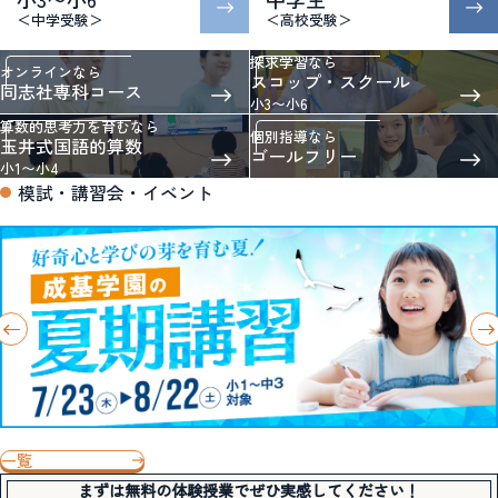
＜中学受験＞
＜高校受験＞
探求学習なら
オンラインなら
スコップ・スクール
同志社専科コース
小3〜小6
算数的思考力を育むなら
個別指導なら
玉井式国語的算数
ゴールフリー
小1〜小4
模試・講習会・イベント
一覧
まずは無料の体験授業でぜひ実感してください！