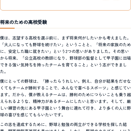
将来のための高校受験
僕は、志望する高校を選ぶ前に、まず将来何がしたいかも考えました。
「大人になっても野球を続けたい」ということと、「将来の家族のため
に、安定した職に就きたい」という2つの思いがありました。その思い
から将来、「公立高校の教師になり、野球部の監督として甲子園に出場
できる強い気持ちを持ったチームを育てること」という志ができまし
た。
僕にとっての野球は、「勝ったらうれしい。例え、自分が結果をだせな
くてもチームが勝利することで、みんなで喜べるスポーツ」と感じてい
ます。だから、僕が教えるチームは、勝利のためにつらいことも乗り越
えられるような、精神力があるチームにしたいと思います。そして、厳
しい練習の先にある甲子園という舞台に連れて行き、より多くの人に野
球の喜びを感じてもらいたいです。
この志を達成するために、野球と勉強の両立ができる学校を探した結
果、関西学院高等部を見つけました。しかし、野球のクラブチームに入