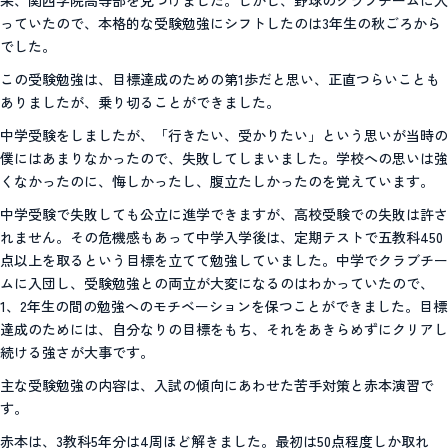
っていたので、本格的な受験勉強にシフトしたのは3年生の秋ごろから
でした。
この受験勉強は、目標達成のための第1歩だと思い、正直つらいことも
ありましたが、乗り切ることができました。
中学受験をしましたが、「行きたい、受かりたい」という思いが当時の
僕にはあまりなかったので、失敗してしまいました。学校への思いは強
くなかったのに、悔しかったし、腹立たしかったのを覚えています。
中学受験で失敗しても公立に進学できますが、高校受験での失敗は許さ
れません。その危機感もあって中学入学後は、定期テストで五教科450
点以上を取るという目標を立てて勉強していました。中学でクラブチー
ムに入団し、受験勉強との両立が大変になるのはわかっていたので、
1、2年生の間の勉強へのモチベーションを保つことができました。目標
達成のためには、自分なりの目標をもち、それをあきらめずにクリアし
続ける強さが大事です。
主な受験勉強の内容は、入試の傾向にあわせた苦手対策と赤本演習で
す。
赤本は、3教科5年分は4周ほど解きました。最初は50点程度しか取れ