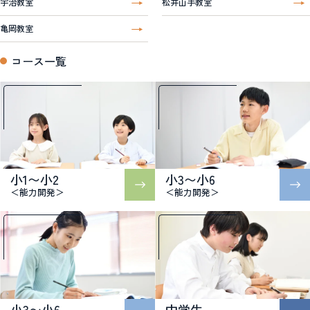
宇治教室
松井山手教室
亀岡教室
コース一覧
小1〜小2
小3〜小6
＜能力開発＞
＜能力開発＞
小3〜小6
中学生