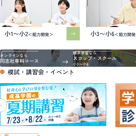
小1〜小2
小3〜小6
＜能力開発＞
＜能力開発
探求学習なら
オンラインなら
スコップ・スクール
同志社専科コース
小3〜小6
模試・講習会・イベント