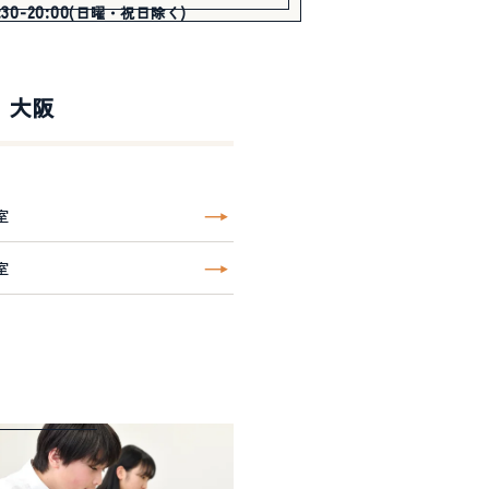
0-20:00
(日曜・祝日除く)
大阪
室
室