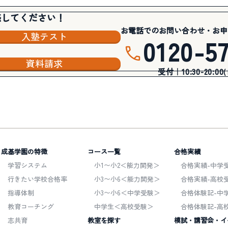
感してください！
お電話でのお問い合わせ・お申
入塾テスト
0120-5
資料請求
受付｜10:30-20:00
成基学園の特徴
コース一覧
合格実績
学習システム
小1〜小2＜能力開発＞
合格実績-中学受
行きたい学校合格率
小3〜小6＜能力開発＞
合格実績-高校受
指導体制
小3〜小6＜中学受験＞
合格体験記-中
教育コーチング
中学生＜高校受験＞
合格体験記-高
志共育
教室を探す
模試・講習会・イ