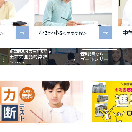
小3〜小6
中
＞
＜中学受験＞
算数的思考力を育むなら
個別指導なら
玉井式国語的算数
ゴールフリー
小1〜小4