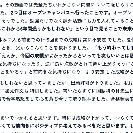
。
その動画では先輩たちがわからない問題につ いて恥じらう
した。
2つ目はオープンキャンパスへ行ったことです。
オープン
しそうでした。勉強だけでなく課外活動にも力を入れていること
らこれから6年間通うかもしれない」という目で見ることで未来
休みに入る前までの1〜5回までの成績は常に不安定 でした。
 とき、父からこんなことを教わりました。
「もう終わってし
「ええか、今回の成績がよかったからといっても次もいいとは
な気持ちになったり、逆に良い点数がとれて舞い上がりそうにな
とをやろう」と前向きな気持ちになり、より安定 した成績が
かもしれないと思っていましたが、出願許可が下りました。 私
に加え作文も 特訓しました。書いたらすぐに国語科のＮ先生
場で合掌黙想をして心を落ち着けて取り組みました。合格発表
まいでつかれると思います。時には成績が下がって、 つらく
らくても前向きにポジティブに考えてみるべきだと思います。