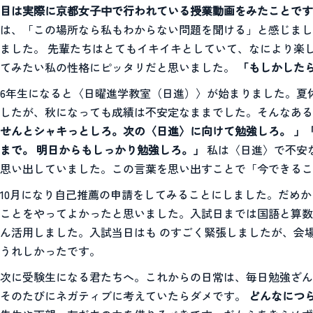
目は実際に京都女子中で行われている授業動画をみたことです
は、「この場所なら私もわからない問題を聞ける」と感じま
ました。 先輩たちはとてもイキイキとしていて、なにより楽
てみたい私の性格にピッタリだと思いました。
「もしかした
6年生になると〈日曜進学教室（日進）〉が始まりました。夏
したが、秋になっても成績は不安定なままでした。そんなある
せんとシャキっとしろ。次の〈日進〉に向けて勉強しろ。 」
まで。 明日からもしっかり勉強しろ。」
私は〈日進〉で不安
思い出していました。この言葉を思い出すことで「今できるこ
10月になり自己推薦の申請をしてみることにしました。だめ
ことをやってよかったと思いました。入試日までは国語と算数
ん活用しました。入試当日はも のすごく緊張しましたが、会
うれしかったです。
次に受験生になる君たちへ。これからの日常は、毎日勉強ざん
そのたびにネガティブに考えていたらダメです。
どんなにつ