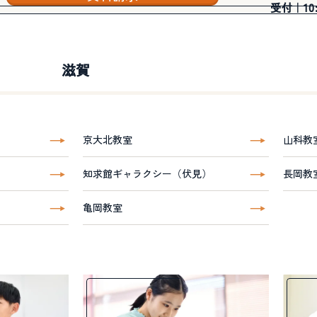
受付｜10:3
滋賀
京大北教室
山科教
知求館ギャラクシー（伏見）
長岡教
亀岡教室