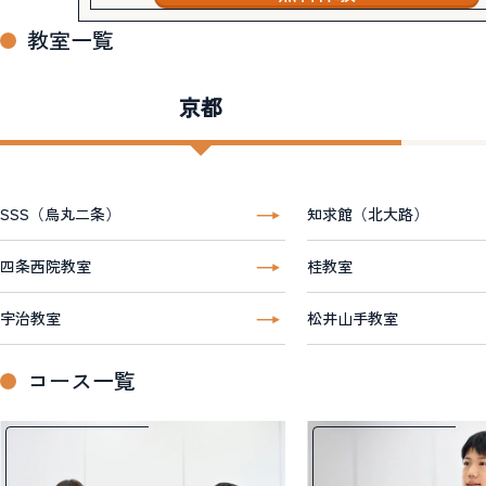
教室一覧
京都
SSS（烏丸二条）
知求館（北大路）
四条西院教室
桂教室
宇治教室
松井山手教室
コース一覧