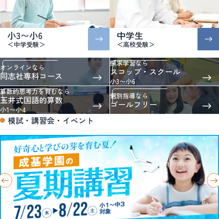
小3〜小6
中学生
＜中学受験＞
＜高校受験＞
探求学習なら
オンラインなら
スコップ・スクール
同志社専科コース
小3〜小6
算数的思考力を育むなら
個別指導なら
玉井式国語的算数
ゴールフリー
小1〜小4
模試・講習会・イベント