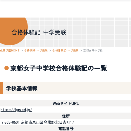
合格体験記-中学受験
成基学園HOME
＞
合格実績-中学受験
＞
合格体験記-中学受験
＞
京都女子中学校
京都女子中学校合格体験記の一覧
学校基本情報
WebサイトURL
https://kgs.ed.jp/
住所
〒605-8501 京都市東山区今熊野北日吉町17
電話番号