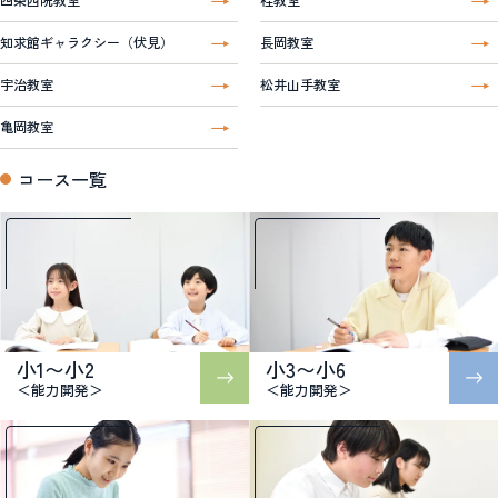
知求館ギャラクシー（伏見）
長岡教室
宇治教室
松井山手教室
亀岡教室
コース一覧
小1〜小2
小3〜小6
＜能力開発＞
＜能力開発＞