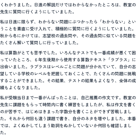
くわかりました。日進の解説だけではわからなかったところは、教室の
先生に質問に行くようにしていました。
私は日進に限らず、わからない問題にぶつかったら「わからない」とい
うことを素直に受け入れて、積極的に質問に行くようにしていました。
秋から冬にかけては、志望校の過去問や、その過去問に似ている問題を
たくさん解いて質問しに行っていました。
私は算数がとても苦手でした。いろんなテストでも一番成績が悪くて困
っていたところ、６年生後期から使用する算数テキスト「ラプラス」に
出会いました。ラプラスはレベルごとに問題が分かれていて、自分の志
望している学校のレベルを把握しておくことで、たくさんの問題に挑戦
することができました。その結果、テストの結果もよくなり、全体の成
績もよくなりました。
私が受験当日まで一番がんばったことは、自己推薦の作文です。教室の
先生に課題をもらって時間内に書く練習をしましたが、私は作文を書く
のが苦手で、はじめはきまった字数分を書くことができず苦戦しまし
た。それから何回も違う課題で書き、自分のネタを増やしました。本番
では、よくぬかしてしまう助詞をぬかしていないか何回も確認しまし
た。