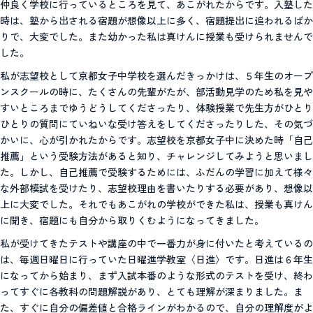
仲良く学校に行っているところを見て、あこがれたからです。入塾した
時は、塾から出される宿題が想像以上に多く、宿題提出に追われるばか
りで、大変でした。また幼かった私は真けんに授業も受けられませんで
した。
私が志望校として京都女子中学校を選んだきっかけは、５年生のオープ
ンスクールの時に、たくさんの先輩がたが、部活動見学のため私を見や
すいところまでゆうどうしてくださったり、体験授業で先生方がひとり
ひとりの質問にていねいな受け答えをしてくださったりした、その気づ
かいに、心が引かれたからです。志望校を京都女子中に決めた時「自己
推薦」という受験方法があると知り、チャレンジしてみようと思いまし
た。しかし、自己推薦で受験するためには、ふだんの学習に加えて様々
な外部模試を受けたり、志望校理由を書いたりする必要があり、想像以
上に大変でした。それでもあこがれの学校ができた私は、授業も真けん
に聞き、宿題にも自分から取りくむようになってきました。
私が受けてきたテストや講座の中で一番力が身に付いたと考えているの
は、毎週日曜日に行っていた日曜進学教室〈日進〉です。日進は６年生
になってから始まり、まず入試本番のような形式のテストを受け、終わ
ってすぐに各教科の問題解説があり、とても理解が深まりました。ま
た、すぐに自分の偏差値と合格ラインがわかるので、自分の理解度がよ