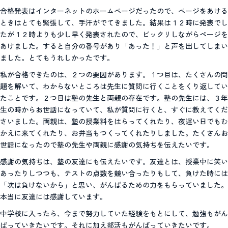
合格発表はインターネットのホームページだったので、ページをあける
ときはとても緊張して、手汗がでてきました。結果は１２時に発表でし
たが１２時よりも少し早く発表されたので、ビックリしながらページを
あけました。すると自分の番号があり「あった！」と声を出してしまい
ました。とてもうれしかったです。
私が合格できたのは、２つの要因があります。１つ目は、たくさんの問
題を解いて、わからないところは先生に質問に行くことをくり返してい
たことです。２つ目は塾の先生と両親の存在です。塾の先生には、３年
生の時からお世話になっていて、私が質問に行くと、すぐに教えてくだ
さいました。両親は、塾の授業料をはらってくれたり、夜遅い日でもむ
かえに来てくれたり、お弁当もつくってくれたりしました。たくさんお
世話になったので塾の先生や両親に感謝の気持ちを伝えたいです。
感謝の気持ちは、塾の友達にも伝えたいです。友達とは、授業中に笑い
あったりしつつも、テストの点数を競い合ったりもして、負けた時には
「次は負けないから」と思い、がんばるための力をもらっていました。
本当に友達には感謝しています。
中学校に入ったら、今まで努力していた経験をもとにして、勉強もがん
ばっていきたいです。それに加え部活もがんばっていきたいです。