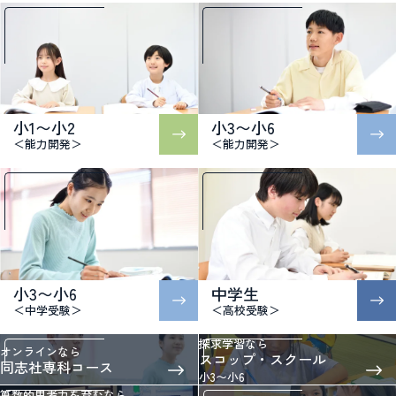
小1〜小2
小3〜小6
＜能力開発＞
＜能力開発＞
小3〜小6
中学生
＜中学受験＞
＜高校受験＞
探求学習なら
オンラインなら
スコップ・スクール
同志社専科コース
小3〜小6
算数的思考力を育むなら