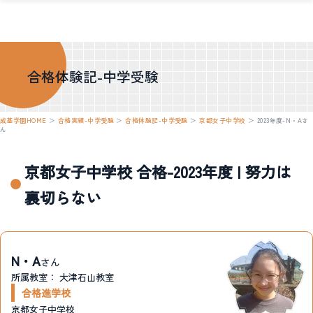
合格体験記-中学受験
成基学園HOME
＞
合格実績-中学受験
＞
合格体験記-中学受験
＞
京都女子中学校
＞
2023年度-N・Aさ
ん
京都女子中学校 合格-2023年度 | 努力は
裏切らない
N・A
さん
所属教室：
大津石山教室
合格進学校
京都女子中学校