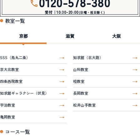
0120-578-380
受付｜10:30-20:00
(日曜・祝日除く)
教室一覧
京都
滋賀
大阪
SSS（烏丸二条）
知求館（北大路）
京大北教室
山科教室
四条西院教室
桂教室
知求館ギャラクシー（伏見）
長岡教室
宇治教室
松井山手教室
亀岡教室
コース一覧