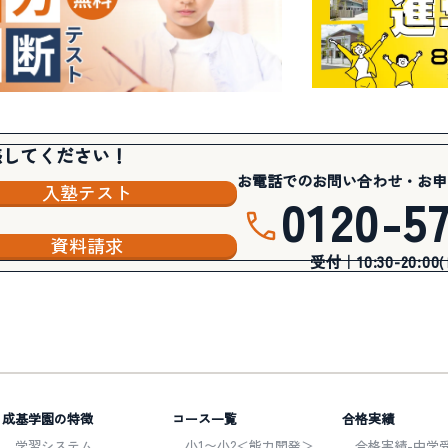
感してください！
お電話でのお問い合わせ・お申
入塾テスト
0120-5
資料請求
受付｜10:30-20:00
成基学園の特徴
コース一覧
合格実績
学習システム
小1〜小2＜能力開発＞
合格実績-中学受