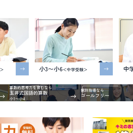
小3〜小6
中
＞
＜中学受験＞
算数的思考力を育むなら
個別指導なら
玉井式国語的算数
ゴールフリー
小1〜小4