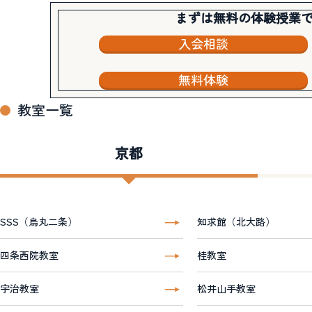
まずは無料の体験授業
入会相談
無料体験
教室一覧
京都
SSS（烏丸二条）
知求館（北大路）
四条西院教室
桂教室
宇治教室
松井山手教室