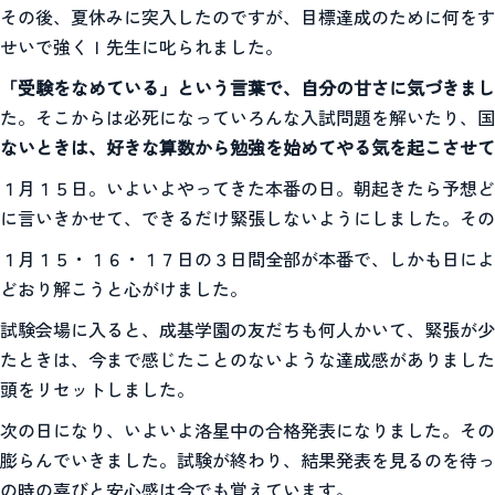
その後、夏休みに突入したのですが、目標達成のために何をす
せいで強くＩ先生に叱られました。
「受験をなめている」という言葉で、自分の甘さに気づきまし
た。そこからは必死になっていろんな入試問題を解いたり、国
ないときは、好きな算数から勉強を始めてやる気を起こさせて
１月１５日。いよいよやってきた本番の日。朝起きたら予想ど
に言いきかせて、できるだけ緊張しないようにしました。その
１月１５・１６・１７日の３日間全部が本番で、しかも日によ
どおり解こうと心がけました。
試験会場に入ると、成基学園の友だちも何人かいて、緊張が少
たときは、今まで感じたことのないような達成感がありました
頭をリセットしました。
次の日になり、いよいよ洛星中の合格発表になりました。その
膨らんでいきました。試験が終わり、結果発表を見るのを待っ
の時の喜びと安心感は今でも覚えています。