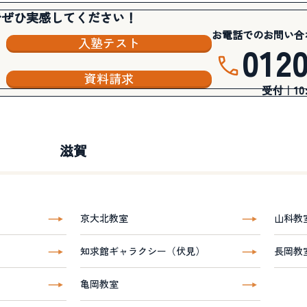
でぜひ実感してください！
お電話でのお問い合
入塾テスト
012
資料請求
受付｜10:3
滋賀
京大北教室
山科教
知求館ギャラクシー（伏見）
長岡教
亀岡教室