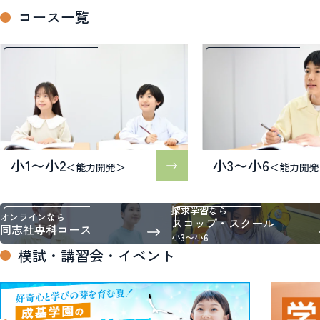
コース一覧
小1〜小2
小3〜小6
＜能力開発＞
＜能力開発
探求学習なら
オンラインなら
スコップ・スクール
同志社専科コース
小3〜小6
模試・講習会・イベント