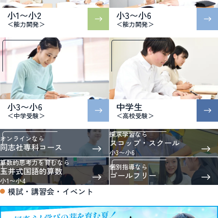
小1〜小2
小3〜小6
＜能力開発＞
＜能力開発＞
小3〜小6
中学生
＜中学受験＞
＜高校受験＞
探求学習なら
オンラインなら
スコップ・スクール
同志社専科コース
小3〜小6
算数的思考力を育むなら
個別指導なら
玉井式国語的算数
ゴールフリー
小1〜小4
模試・講習会・イベント