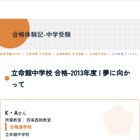
合格体験記-中学受験
成基学園HOME
＞
合格実績-中学受験
＞
合格体験記-中学受験
＞
立命館中学校
＞
2013年度-K・Aさん
立命館中学校 合格-2013年度 | 夢に向か
って
K・A
さん
所属教室：
四条西院教室
合格進学校
立命館中学校