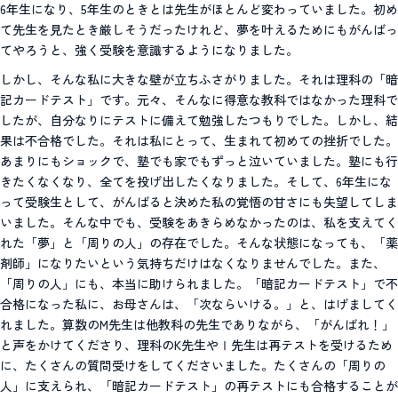
6年生になり、5年生のときとは先生がほとんど変わっていました。初め
て先生を見たとき厳しそうだったけれど、夢を叶えるためにもがんばっ
てやろうと、強く受験を意識するようになりました。
しかし、そんな私に大きな壁が立ちふさがりました。それは理科の「暗
記カードテスト」です。元々、そんなに得意な教科ではなかった理科で
したが、自分なりにテストに備えて勉強したつもりでした。しかし、結
果は不合格でした。それは私にとって、生まれて初めての挫折でした。
あまりにもショックで、塾でも家でもずっと泣いていました。塾にも行
きたくなくなり、全てを投げ出したくなりました。そして、6年生にな
って受験生として、がんばると決めた私の覚悟の甘さにも失望してしま
いました。そんな中でも、受験をあきらめなかったのは、私を支えてく
れた「夢」と「周りの人」の存在でした。そんな状態になっても、「薬
剤師」になりたいという気持ちだけはなくなりませんでした。また、
「周りの人」にも、本当に助けられました。「暗記カードテスト」で不
合格になった私に、お母さんは、「次ならいける。」と、はげましてく
れました。算数のM先生は他教科の先生でありながら、「がんばれ！」
と声をかけてくださり、理科のK先生やⅠ先生は再テストを受けるため
に、たくさんの質問受けをしてくださいました。たくさんの「周りの
人」に支えられ、「暗記カードテスト」の再テストにも合格することが