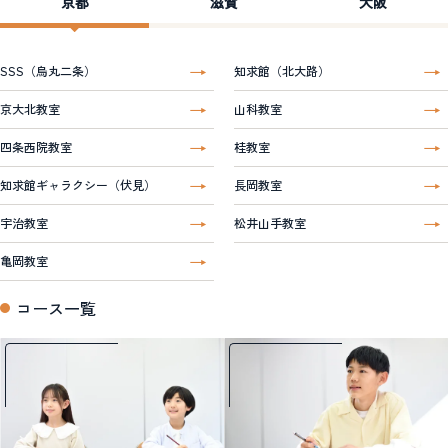
京都
滋賀
大阪
SSS（烏丸二条）
知求館（北大路）
京大北教室
山科教室
四条西院教室
桂教室
知求館ギャラクシー（伏見）
長岡教室
宇治教室
松井山手教室
亀岡教室
コース一覧