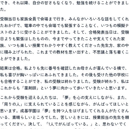
でき、それ以降、自分の甘さもなくなり、勉強を続けることができまし
た。
受験当日も家族全員で会場まで行き、みんながいろいろな話をしてくれ
たおかげで、電車の中でも会場でも緊張することなく、いつもの模擬テ
ストのように受けることができました。そして、合格発表当日は、受験
日よりも緊張はしたものの、今までやってきたことや支えてくれた家
族、いつも楽しい授業でわかりやすく教えてくださった先生方、家の中
に積み上げられた、これまでの教材を思い出すと、不思議と落ち着くこ
とができました。
結果は合格。私よりも先に番号を確認したお母さんが喜んでいる横で、
私も喜びが胸いっぱいにあふれてきました。その後も受けた他の学校に
も合格することができ、私の受験は終わりました。受験が終わり、私は
これからも「薬剤師」という夢に向かって歩いていきたいと思います。
これから受験を迎える人たちは、「夢」を心の支えにしながら、また、
「周りの人」に支えられていることを感じながら、がんばってほしいと
思います。成基学園は「夢」を持つ人をはげましてくれる人がたくさん
いる、素晴らしいところでした。苦しいときには、授業担当の先生を頼
ってください。決して、「1人でがんばっている。」と、思わないでく