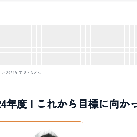
校
＞
2024年度-S・Aさん
024年度 | これから目標に向