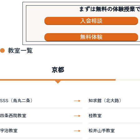
まずは無料の体験授業
入会相談
無料体験
教室一覧
京都
SSS（烏丸二条）
知求館（北大路）
四条西院教室
桂教室
宇治教室
松井山手教室