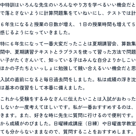
中特訓はいろんな先生のいろんなやり方を学べるいい機会だと
で落とさないように計算問題集をていねいにし、テストでは計
６年生になると授業の日数が増え、１日の授業時間も増えて５
感じるようになっていきました。
特に６年生になって一番大変だったことは夏期講習会、算数集
間中、夏期講習テキストとラプラスを使って習った方法で問題
い子がたくさんいて、知っている子はみんな自分よりかしこい
ほかの子たちといっしょに勉強して競い合えるいい機会だと思
入試の直前になると毎日過去問をしました。私は成績の浮き沈
は基本の復習をして本番に備えました。
これから受験をするみなさんに伝えたいことは入試がおわった
しないか一度考えてほしいです。私が一番おすすめするのは、
きます。また、好きな時に先生に質問に行けるので便利です。
から成績がのびました。日曜練成講座（日練）や日曜進学教室
ても分からないままなので、質問することをおすすめします。