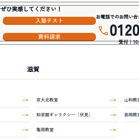
でぜひ実感してください！
お電話でのお問い合
入塾テスト
012
資料請求
受付｜10:3
滋賀
京大北教室
山科教
知求館ギャラクシー（伏見）
長岡教
亀岡教室