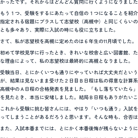
かったです。それからはどんどん質問に行くようになりました
もう１つ、受験をするにあたって自信の１つになることを紹介
指定される宿題にプラスして志望校（高槻中）と同じくらいの
とも多々あり、実際に入試の時にも役に立ちました。
さて、私が志望校を高槻に定めたのは６年生の11月頃でした。
初めて学校見学に行ったとき、きれいな校舎と広い図書館、た
な理由によって、私の志望校は最終的に高槻となりました。
受験当日、とにかくいつも通りにやっていれば大丈夫だという
が、結果は見ないまま受けた２日目Ｂ日程は私の得意な計算系
高槻中のＡ日程の合格発表を見ました。「もし落ちていたら」
を見たとき、本当に安堵しました。結局Ｂ日程もありがたいこ
これから受験に挑む皆さんには、やはり「いつも通り」入試を
ってしまうことがあるだろうと思います。そんな時も、合否
また、入試本番までには、とにかく本番後悔が残らないように