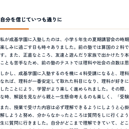
自分を信じていつも通りに
私が成基学園に入塾したのは、小学５年生の夏期講習会の時期
楽しみに過ごす日も時々ありました。前の塾では算国の２科で
す。また、正直なところ、友達と遊んだり家族で出かけたり本
ことも苦手なため、前の塾のテストでは理科や社会の点数は
しかし、成基学園に入塾するのを機に４科受講になると、理科
なれば、理科が一番安定して取れた科目になり、理科が好きに
したことにより、学習がより楽しく進められました。その際、
な時、解説を見ながら親と一生懸命考えるのも楽しく、「受験
また、授業で受けた内容は必ず理解できるようにしようと心掛
解しようと努め、分からなかったところは質問をしに行くよう
生に質問に行きました。自分がどこまで理解できていて、どこ