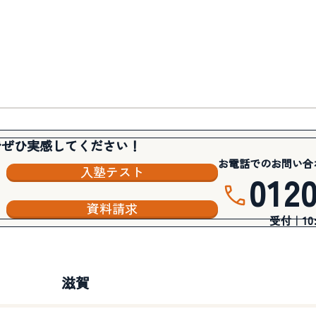
でぜひ実感してください！
お電話でのお問い合
入塾テスト
012
資料請求
受付｜10:3
滋賀