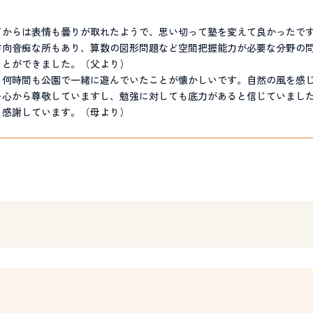
てからは表情も曇りが取れたようで、思い切って塾を変えて良かったで
方向音痴な所もあり、算数の図形問題など空間把握能力が必要な分野の
ことができました。（父より）
、何時間も公園で一緒に遊んでいたことが懐かしいです。自然の風を感
を心から尊敬していますし、勉強に対しても底力があると信じていました
、感謝しています。（母より）